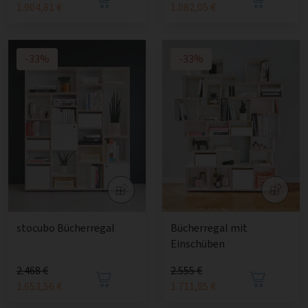
1.904,81 €
1.082,05 €
-33%
-33%
stocubo Bücherregal
Bücherregal mit
Einschüben
2.468 €
2.555 €
1.653,56 €
1.711,85 €