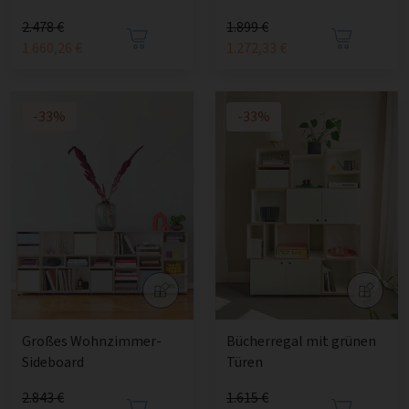
2.478 €
1.899 €
1.660,26 €
1.272,33 €
-33%
-33%
Großes Wohnzimmer-
Bücherregal mit grünen
Sideboard
Türen
2.843 €
1.615 €