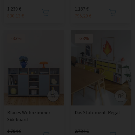
1.239 €
1.187 €
830,13 €
795,29 €
-33%
-33%
Blaues Wohnzimmer
Das Statement-Regal
Sideboard
1.794 €
2.734 €