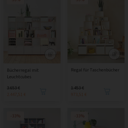
Regal für Taschenbücher
Bücherregal mit
Leuchtcubes
3.653 €
1.453 €
2.447,51 €
973,51 €
-33%
-33%