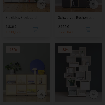
Flexibles Sideboard
Schwarzes Bücherregal
1.836 €
2.652 €
1.230,12 €
1.776,84 €
-33%
-33%