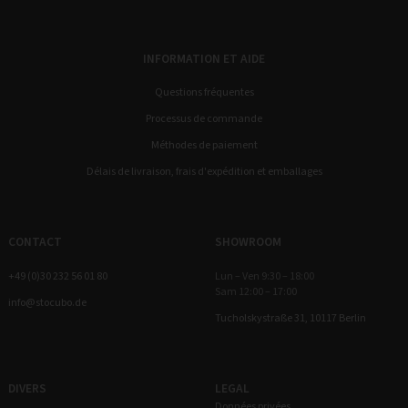
INFORMATION ET AIDE
Questions fréquentes
Processus de commande
Méthodes de paiement
Délais de livraison, frais d'expédition et emballages
CONTACT
SHOWROOM
+49 (0)30 232 56 01 80
Lun – Ven 9:30 – 18:00
Sam 12:00 – 17:00
info@stocubo.de
Tucholskystraße 31, 10117 Berlin
DIVERS
LEGAL
Données privées