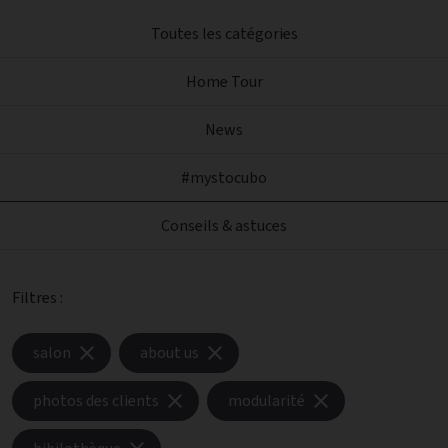
Toutes les catégories
Home Tour
News
#mystocubo
Conseils & astuces
Filtres :
salon
about us
photos des clients
modularité