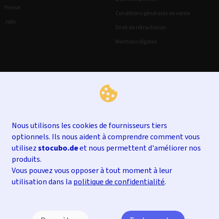
Presse
Conditions générales de vente
Jobs
Droit de rétractation
Mentions légales
Nous utilisons les cookies de fournisseurs tiers
optionnels. Ils nous aident à comprendre comment vous
utilisez
stocubo.de
et nous permettent d'améliorer nos
produits.
Vous pouvez vous opposer à tout moment à leur
utilisation dans la
politique de confidentialité
.