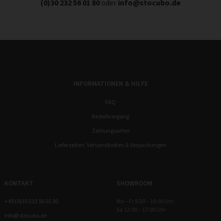
(0)30 232 56 01 80
oder
info@stocubo.de
INFORMATIONEN & HILFE
FAQ
Bestellvorgang
Zahlungsarten
Lieferzeiten, Versandkosten & Verpackungen
KONTAKT
SHOWROOM
+49 (0)30 232 56 01 80
Mo – Fr 9:30 – 18:00 Uhr
Sa 12:00 – 17:00 Uhr
info@stocubo.de