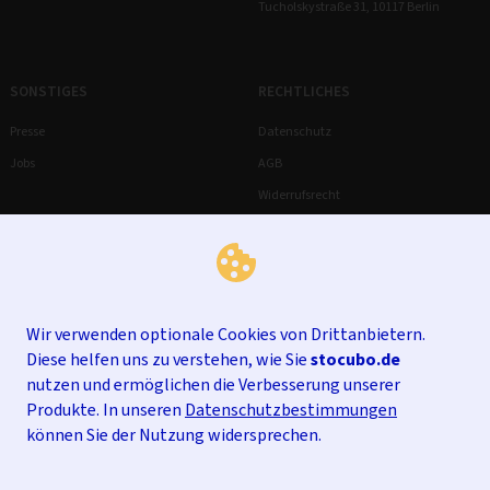
Tucholskystraße 31, 10117 Berlin
SONSTIGES
RECHTLICHES
Presse
Datenschutz
Jobs
AGB
Widerrufsrecht
Impressum
Wir verwenden optionale Cookies von Drittanbietern.
Diese helfen uns zu verstehen, wie Sie
stocubo.de
nutzen und ermöglichen die Verbesserung unserer
Produkte. In unseren
Datenschutzbestimmungen
können Sie der Nutzung widersprechen.