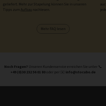
geliefert. Mehr zur Stapelung können Sie in unseren
auc
Tipps zum
Aufbau
nachlesen.
jed
Mehr FAQ lesen
Noch Fragen?
Unseren Kundenservice erreichen Sie unter 📞
+49 (0)30 232 56 01 80
oder per ✉️
info@stocubo.de