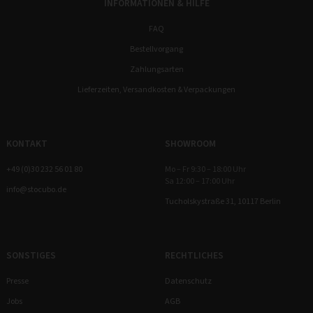
INFORMATIONEN & HILFE
FAQ
Bestellvorgang
Zahlungsarten
Lieferzeiten, Versandkosten & Verpackungen
KONTAKT
SHOWROOM
+49 (0)30 232 56 01 80
Mo – Fr 9:30 – 18:00 Uhr
Sa 12:00 – 17:00 Uhr
info@stocubo.de
Tucholskystraße 31, 10117 Berlin
SONSTIGES
RECHTLICHES
Presse
Datenschutz
Jobs
AGB