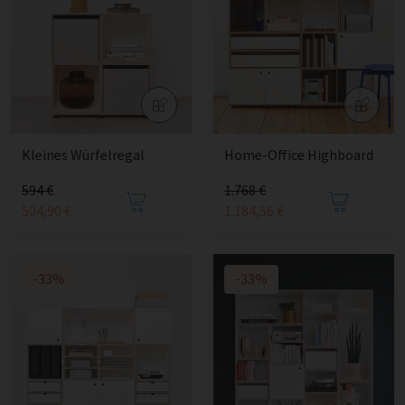
Kleines Würfelregal
Home-Office Highboard
594 €
1.768 €
504,90 €
1.184,56 €
-33%
-33%