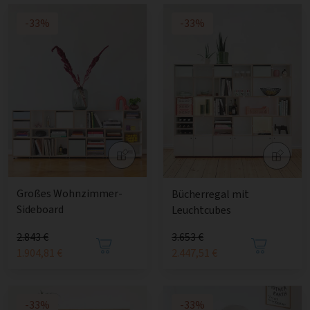
-33%
-33%
Großes Wohnzimmer-
Bücherregal mit
Sideboard
Leuchtcubes
2.843 €
3.653 €
1.904,81 €
2.447,51 €
-33%
-33%