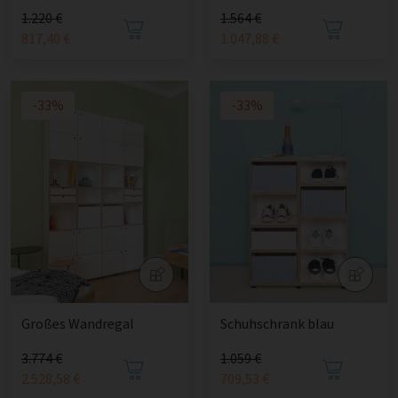
1.220 €
1.564 €
817,40 €
1.047,88 €
-33%
-33%
Großes Wandregal
Schuhschrank blau
3.774 €
1.059 €
2.528,58 €
709,53 €