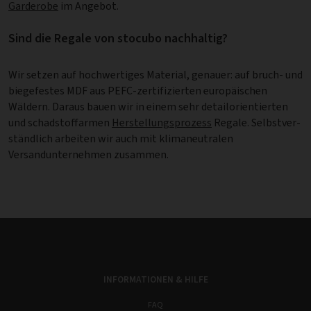
Garderobe
im Angebot.
Sind die Regale von stocubo nachhaltig?
Wir setzen auf hochwertiges Material, genauer: auf bruch- und
biegefestes MDF aus PEFC-zertifizierten europäischen
Wäldern. Daraus bauen wir in einem sehr detail­ori­en­tier­ten
und schadstoffarmen
Herstellungsprozess
Regale. Selbstver­
ständ­lich arbeiten wir auch mit klimaneutralen
Versandunternehmen zusammen.
INFORMATIONEN & HILFE
FAQ