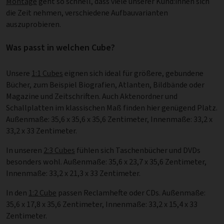
Montage
geht so schnell, dass viele unserer Kund:innen sich
die Zeit nehmen, verschiedene Aufbauvarianten
auszuprobieren.
Was passt in welchen Cube?
Unsere
1:1 Cubes
eignen sich ideal für größere, gebundene
Bücher, zum Beispiel Biografien, Atlanten, Bildbände oder
Magazine und Zeitschriften. Auch Aktenordner und
Schallplatten im klassischen Maß finden hier genügend Platz.
Außenmaße: 35,6 x 35,6 x 35,6 Zentimeter, Innenmaße: 33,2 x
33,2 x 33 Zentimeter.
In unseren
2:3 Cubes
fühlen sich Taschenbücher und DVDs
besonders wohl. Außenmaße: 35,6 x 23,7 x 35,6 Zentimeter,
Innenmaße: 33,2 x 21,3 x 33 Zentimeter.
In den
1:2 Cube
passen Reclamhefte oder CDs. Außenmaße:
35,6 x 17,8 x 35,6 Zentimeter, Innenmaße: 33,2 x 15,4 x 33
Zentimeter.