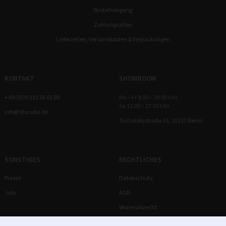
Bestellvorgang
Zahlungsarten
Lieferzeiten, Versandkosten & Verpackungen
KONTAKT
SHOWROOM
+49 (0)30 232 56 01 80
Mo – Fr 9:30 – 18:00 Uhr
Sa 12:00 – 17:00 Uhr
info@stocubo.de
Tucholskystraße 31, 10117 Berlin
SONSTIGES
RECHTLICHES
Presse
Datenschutz
Jobs
AGB
Widerrufsrecht
Impressum