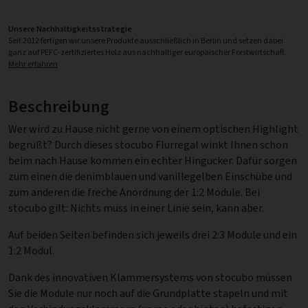
Unsere Nachhaltigkeitsstrategie
Seit 2012 fertigen wir unsere Produkte ausschließlich in Berlin und setzen dabei
ganz auf PEFC-zertifiziertes Holz aus nachhaltiger europäischer Forstwirtschaft.
Mehr erfahren
Beschreibung
Wer wird zu Hause nicht gerne von einem optischen Highlight
begrüßt? Durch dieses stocubo Flurregal winkt Ihnen schon
beim nach Hause kommen ein echter Hingucker. Dafür sorgen
zum einen die denimblauen und vanillegelben Einschübe und
zum anderen die freche Anordnung der 1:2 Module. Bei
stocubo gilt: Nichts muss in einer Linie sein, kann aber.
Auf beiden Seiten befinden sich jeweils drei 2:3 Module und ein
1:2 Modul.
Dank des innovativen Klammersystems von stocubo müssen
Sie die Module nur noch auf die Grundplatte stapeln und mit