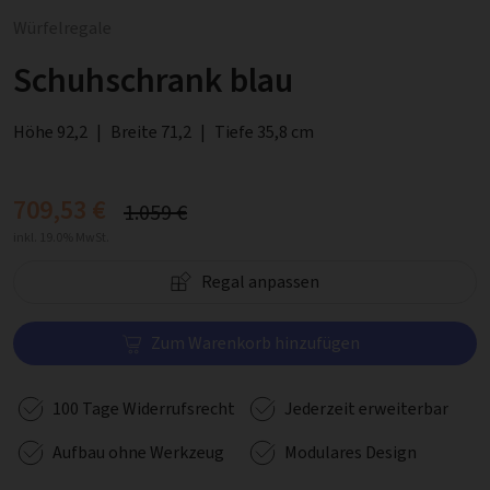
Würfelregale
Schuhschrank blau
Höhe 92,2
|
Breite 71,2
|
Tiefe 35,8 cm
709,53 €
1.059 €
inkl. 19.0% MwSt.
Regal anpassen
Zum Warenkorb hinzufügen
100 Tage Widerrufsrecht
Jederzeit erweiterbar
Aufbau ohne Werkzeug
Modulares Design