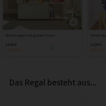
Bücherregal mit grünen Türen
Hohes Büc
1.615 €
1.239 €
1.082,05 €
830,13 €
Das Regal besteht aus...