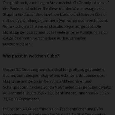
Das geht ruck, zuck: Legen Sie zunächst die Grundplatten auf
den Boden und richten Sie diese mit der Wasserwaage aus.
Stapeln Sie darauf die einzelnen Module und fixieren Sie sie
mit den Verbindungsklammern (von vorne oder von hinten).
Voilà – schon ist Ihr neues stocubo Regal aufgebaut! Die
Montage
geht so schnell, dass viele unserer Kund:innen sich
die Zeit nehmen, verschiedene Aufbauvarianten
auszuprobieren.
Was passt in welchen Cube?
Unsere
1:1 Cubes
eignen sich ideal für größere, gebundene
Bücher, zum Beispiel Biografien, Atlanten, Bildbände oder
Magazine und Zeitschriften. Auch Aktenordner und
Schallplatten im klassischen Maß finden hier genügend Platz.
Außenmaße: 35,6 x 35,6 x 35,6 Zentimeter, Innenmaße: 33,2 x
33,2 x 33 Zentimeter.
In unseren
2:3 Cubes
fühlen sich Taschenbücher und DVDs
besonders wohl. Außenmaße: 35,6 x 23,7 x 35,6 Zentimeter,