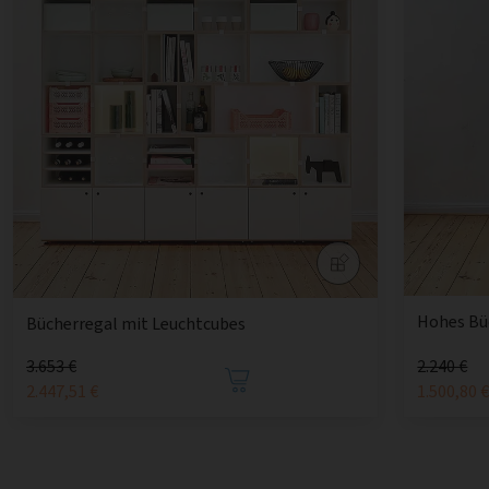
Hohes Büc
Bücherregal mit Leuchtcubes
3.653 €
2.240 €
2.447,51 €
1.500,80 