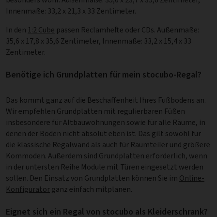
Innenmaße: 33,2 x 21,3 x 33 Zentimeter.
In den
1:2 Cube
passen Reclamhefte oder CDs. Außenmaße:
35,6 x 17,8 x 35,6 Zentimeter, Innenmaße: 33,2 x 15,4 x 33
Zentimeter.
Benötige ich Grundplatten für mein stocubo-Regal?
Das kommt ganz auf die Beschaffenheit Ihres Fußbodens an.
Wir empfehlen Grundplatten mit regulierbaren Füßen
insbesondere für Altbauwohnungen sowie für alle Räume, in
denen der Boden nicht absolut eben ist. Das gilt sowohl für
die klassische Regalwand als auch für Raumteiler und größere
Kommoden. Außerdem sind Grundplatten erforderlich, wenn
in der untersten Reihe Module mit Türen eingesetzt werden
sollen. Den Einsatz von Grundplatten können Sie im
Online-
Konfigurator
ganz einfach mitplanen.
Eignet sich ein Regal von stocubo als Kleiderschrank?