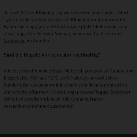
Je nach Art der Kleidung. Ja, wenn Sie der Jeans-und-T-Shirt-
Typ sind oder andere praktische Kleidung verstauen wollen.
Haben Sie hingegen viele Sachen, die glatt bleiben müssen,
etwa lange Kleider oder Anzüge, haben wir für Sie unsere
Garderobe
im Angebot.
Sind die Regale von stocubo nachhaltig?
Wir setzen auf hochwertiges Material, genauer: auf bruch- und
biegefestes MDF aus PEFC-zertifizierten europäischen
Wäldern. Daraus bauen wir in einem sehr detail­ori­en­tier­ten
und schadstoffarmen
Herstellungsprozess
Regale. Selbstver­
ständ­lich arbeiten wir auch mit klimaneutralen
Versandunternehmen zusammen.