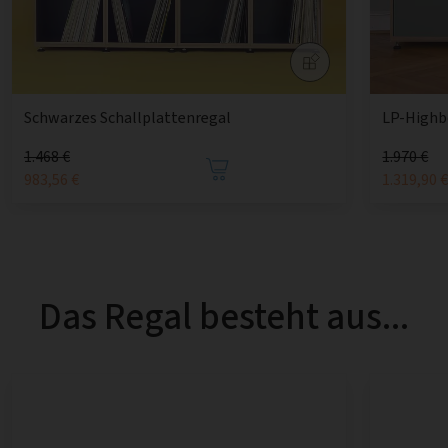
Schwarzes Schallplattenregal
LP-Highb
1.468 €
1.970 €
983,56 €
1.319,90 
Das Regal besteht aus...