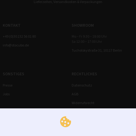
Lieferzeiten, Versandkosten & Verpackungen
KONTAKT
SHOWROOM
+49 (0)30 232 56 01 80
Mo – Fr 9:30 – 18:00 Uhr
Sa 12:00 – 17:00 Uhr
info@stocubo.de
Tucholskystraße 31, 10117 Berlin
SONSTIGES
RECHTLICHES
Presse
Datenschutz
Jobs
AGB
Widerrufsrecht
Impressum