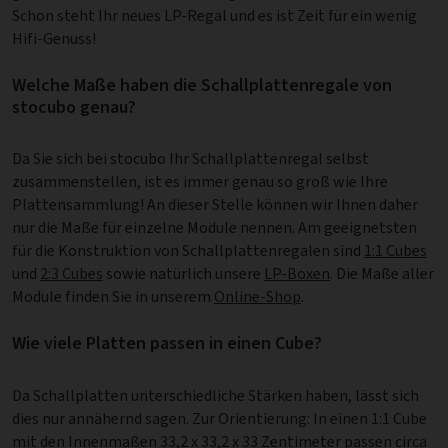
Schon steht Ihr neues LP-Regal und es ist Zeit für ein wenig
Hifi-Genuss!
Welche Maße haben die Schallplattenregale von
stocubo genau?
Da Sie sich bei stocubo Ihr Schallplattenregal selbst
zusammenstellen, ist es immer genau so groß wie Ihre
Plattensammlung! An dieser Stelle können wir Ihnen daher
nur die Maße für einzelne Module nennen. Am geeignetsten
für die Konstruktion von Schallplattenregalen sind
1:1 Cubes
und
2:3 Cubes
sowie natürlich unsere
LP-Boxen
. Die Maße aller
Module finden Sie in unserem
Online-Shop
.
Wie viele Platten passen in einen Cube?
Da Schallplatten unterschiedliche Stärken haben, lässt sich
dies nur annähernd sagen. Zur Orientierung: In einen 1:1 Cube
mit den Innenmaßen 33,2 x 33,2 x 33 Zentimeter passen circa