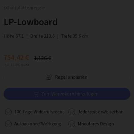
Schallplattenregale
LP-Lowboard
Höhe 67,1
|
Breite 213,6
|
Tiefe 35,6 cm
754,42 €
1.126 €
inkl. 19.0% MwSt.
Regal anpassen
Zum Warenkorb hinzufügen
100 Tage Widerrufsrecht
Jederzeit erweiterbar
Aufbau ohne Werkzeug
Modulares Design