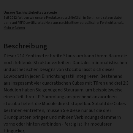
Unsere Nachhaltigkeitsstrategie
Seit 2012 fertigen wir unsere Produkte ausschließlich in Berlin und setzen dabei
ganz auf PEFC-zertifiziertes Holz aus nachhaltiger europäischer Forstwirtschaft.
Mehr erfahren
Beschreibung
Dieser 214 Zentimeter breite Stauraum kann Ihrem Raum die
noch fehlende Struktur verleihen. Dank des minimalistischen
und ästhetischen Designs von stocubo lässt sich dieses
Lowboard in jeden Einrichtungsstil integrieren. Bestehend
aus insgesamt vier quadratischen Cubes mit Türen und drei 2:3
Modulen haben Sie genügend Stauraum, um beispielsweise
einen Teil Ihrer LP-Sammlung ansprechend anzuordnen.
stocubo liefert die Module direkt stapelbar. Sobald die Cubes
bei Ihnen eintreffen, müssen Sie diese nur auf die drei
Grundplatten bringen und mit den Verbindungsklammern
vorne oder hinten verbinden - fertig ist Ihr modularer
Hingucker.