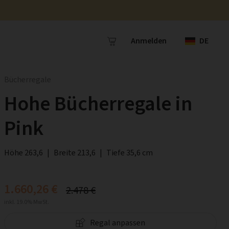
Anmelden
DE
Bücherregale
Hohe Bücherregale in
Pink
Höhe 263,6
|
Breite 213,6
|
Tiefe 35,6 cm
1.660,26 €
2.478 €
inkl. 19.0% MwSt.
Regal anpassen