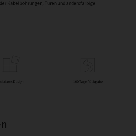
oder Kabelbohrungen, Türen und andersfarbige
dulares Design
100 Tage Rückgabe
en