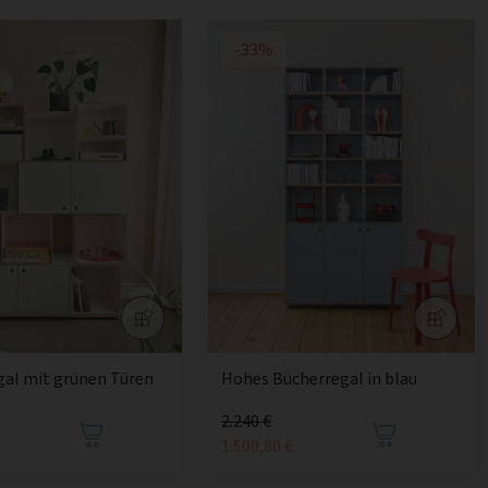
-33%
gal mit grünen Türen
Hohes Bücherregal in blau
2.240 €
€
1.500,80 €