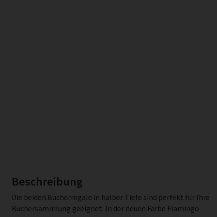
Beschreibung
Die beiden Bücherregale in halber Tiefe sind perfekt für Ihre
Stabilität und Platz für Schallplatten oder Kissen und
Büchersammlung geeignet. In der neuen Farbe Flamingo
Decken. Die halben Cubes haben eine Tiefe von 17,8cm. Die