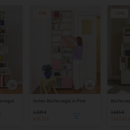
-33%
-33%
rregal
Hohes Bücherregal in Pink
Bücherre
1.239 €
1.615 €
830,13 €
1.082,05 