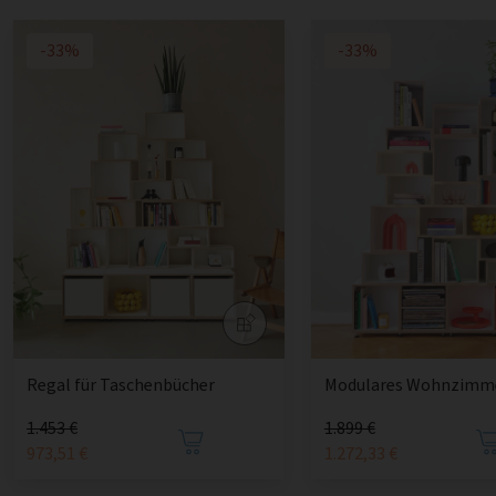
-33%
-33%
Regal für Taschenbücher
Modulares Wohnzimme
1.453 €
1.899 €
973,51 €
1.272,33 €