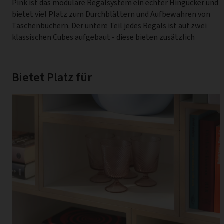
Pink ist das modulare Regalsystem ein echter Hingucker und
stocubo Klammern verbinden die einzelnen Regalmodule
bietet viel Platz zum Durchblättern und Aufbewahren von
einfach und ohne Werkzeug. Sie lassen sich mühelos von
Taschenbüchern. Der untere Teil jedes Regals ist auf zwei
vorne oder hinten aufschieben. Das bedeutet, dass Sie das
klassischen Cubes aufgebaut - diese bieten zusätzlich
Bietet Platz für