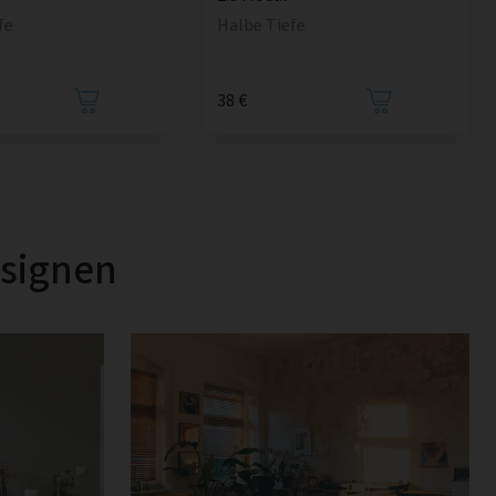
fe
Halbe Tiefe
38 €
esignen