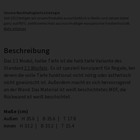
Unsere Nachhaltigkeitsstrategie
Seit 2012 fertigen wir unsere Produkte ausschließlich in Berlin und setzen dabei
ganz auf PEFC-zertifiziertes Holz aus nachhaltiger europäischer Forstwirtschaft.
Mehr erfahren
Beschreibung
Das 1:1 Modul, halbe Tiefe ist die halb tiefe Variante des
Standard
1:1 Würfels
. Es ist speziell konzipiert für Regale, bei
denen die volle Tiefe funktional nicht nötig oder ästhetisch
nicht gewünscht ist. Außerdem macht es sich hervorragend
an der Wand. Das Material ist weiß beschichtetes MDF, die
Rückwand ist weiß beschichtet.
Maße (cm)
Außen
Höhe
H
35.6
|
Breite
B
35.6
|
Tiefe
T
17.8
Innen
Höhe
H
33.2
|
Breite
B
33.2
|
Tiefe
T
15.4