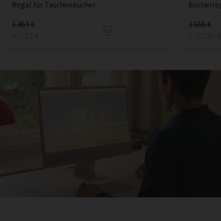
Regal für Taschenbücher
Bücherre
1.453 €
2.555 €
973,51 €
1.711,85 