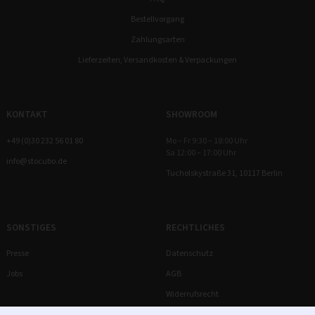
Bestellvorgang
Zahlungsarten
Lieferzeiten, Versandkosten & Verpackungen
KONTAKT
SHOWROOM
+49 (0)30 232 56 01 80
Mo – Fr 9:30 – 18:00 Uhr
Sa 12:00 – 17:00 Uhr
info@stocubo.de
Tucholskystraße 31, 10117 Berlin
SONSTIGES
RECHTLICHES
Presse
Datenschutz
Jobs
AGB
Widerrufsrecht
Impressum