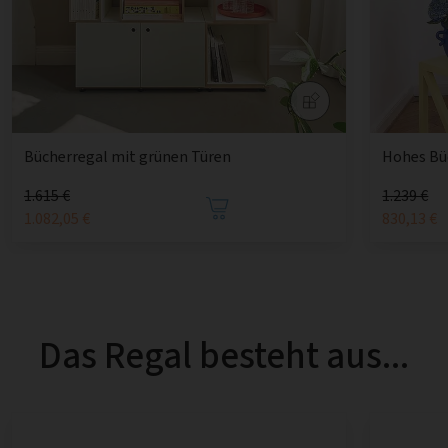
Bücherregal mit grünen Türen
Hohes Büc
1.615 €
1.239 €
1.082,05 €
830,13 €
Das Regal besteht aus...