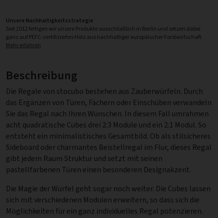
Unsere Nachhaltigkeitsstrategie
Seit 2012 fertigen wir unsere Produkte ausschließlich in Berlin und setzen dabei
ganz auf PEFC-zertifiziertes Holz aus nachhaltiger europäischer Forstwirtschaft.
Mehr erfahren
Beschreibung
Die Regale von stocubo bestehen aus Zauberwürfeln. Durch
das Ergänzen von Türen, Fächern oder Einschüben verwandeln
Sie das Regal nach Ihren Wünschen. In diesem Fall umrahmen
acht quadratische Cubes drei 2:3 Module und ein 2:1 Modul. So
entsteht ein minimalistisches Gesamtbild. Ob als stilsicheres
Sideboard oder charmantes Beistellregal im Flur, dieses Regal
gibt jedem Raum Struktur und setzt mit seinen
pastellfarbenen Türen einen besonderen Designakzent.
Die Magie der Würfel geht sogar noch weiter. Die Cubes lassen
sich mit verschiedenen Modulen erweitern, so dass sich die
Möglichkeiten für ein ganz individuelles Regal potenzieren.