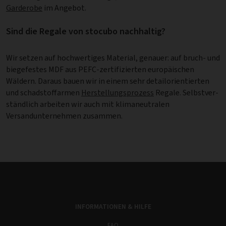
Garderobe
im Angebot.
Sind die Regale von stocubo nachhaltig?
Wir setzen auf hochwertiges Material, genauer: auf bruch- und
biegefestes MDF aus PEFC-zertifizierten europäischen
Wäldern. Daraus bauen wir in einem sehr detail­ori­en­tier­ten
und schadstoffarmen
Herstellungsprozess
Regale. Selbstver­
ständ­lich arbeiten wir auch mit klimaneutralen
Versandunternehmen zusammen.
INFORMATIONEN & HILFE
FAQ