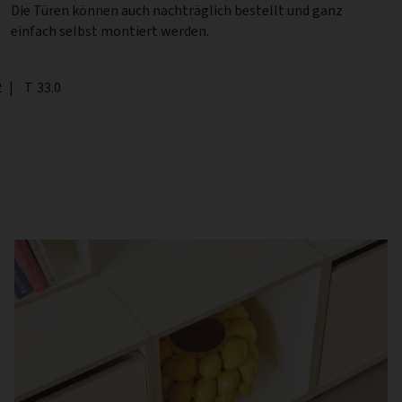
Die Türen können auch nachträglich bestellt und ganz
einfach selbst montiert werden.
2
|
Tiefe
T
33.0