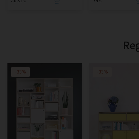
ab 81 €
74 €
Reg
-33%
-33%