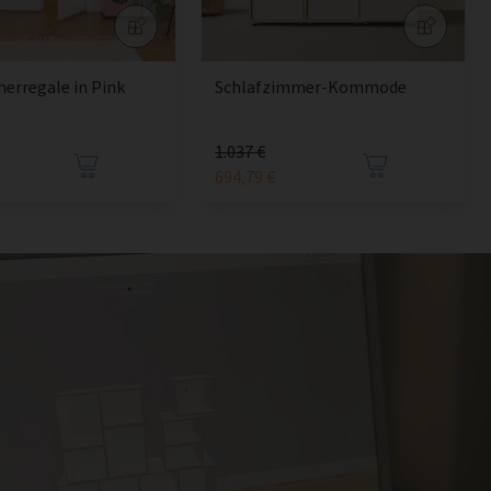
erregale in Pink
Schlafzimmer-Kommode
1.037 €
694,79 €