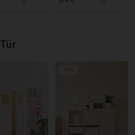
ab 41 €
 Tür
-33%