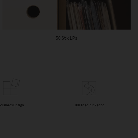
50 Stk LPs
dulares Design
100 Tage Rückgabe