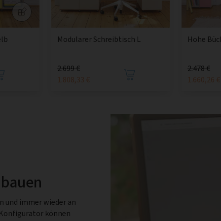
elb
Modularer Schreibtisch L
Hohe Büch
2.699 €
2.478 €
1.808,33 €
1.660,26 €
 bauen
en und immer wieder an
-Konfigurator können