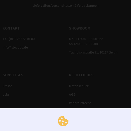
Lieferzeiten, Versandkosten & Verpackungen
KONTAKT
SHOWROOM
+49 (0)30 232 56 01 80
Mo – Fr 9:30 – 18:00 Uhr
Sa 12:00 – 17:00 Uhr
info@stocubo.de
Tucholskystraße 31, 10117 Berlin
SONSTIGES
RECHTLICHES
Presse
Datenschutz
Jobs
AGB
Widerrufsrecht
Impressum