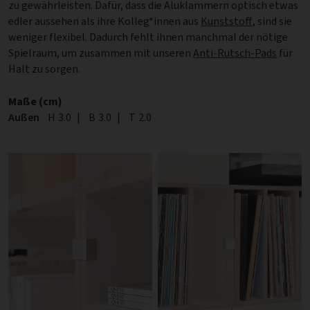
zu gewährleisten. Dafür, dass die Aluklammern optisch etwas
edler aussehen als ihre Kolleg*innen aus
Kunststoff
, sind sie
weniger flexibel. Dadurch fehlt ihnen manchmal der nötige
Spielraum, um zusammen mit unseren
Anti-Rutsch-Pads
für
Halt zu sorgen.
Maße (cm)
Außen
Höhe
H
3.0
|
Breite
B
3.0
|
Tiefe
T
2.0