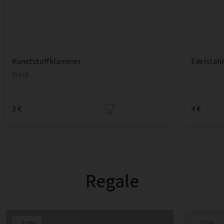
Kunststoffklammer
Edelstah
Weiß
3 €
4 €
Regale
-33%
-33%