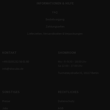
INFORMATIONEN & HILFE
FAQ
Bestellvorgang
Zahlungsarten
Lieferzeiten, Versandkosten & Verpackungen
KONTAKT
SHOWROOM
+49 (0)30 232 56 01 80
Mo – Fr 9:30 – 18:00 Uhr
Sa 12:00 – 17:00 Uhr
info@stocubo.de
Tucholskystraße 31, 10117 Berlin
SONSTIGES
RECHTLICHES
Presse
Datenschutz
Jobs
AGB