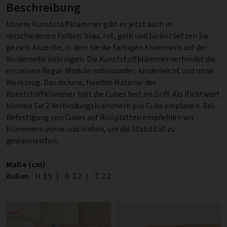
Beschreibung
Unsere Kunststoffklammer gibt es jetzt auch in
verschiedenen Farben: blau, rot, gelb und türkis! Setzen Sie
gezielt Akzente, in dem Sie die farbigen Klammern auf der
Vorderseite anbringen. Die Kunststoffklammer verbindet die
einzelnen Regal-Module miteinander, kinderleicht und ohne
Werkzeug. Das dickere, flexible Material der
Kunststoffklammer hält die Cubes fest im Griff. Als Richtwert
können Sie 2 Verbindungsklammern pro Cube einplanen. Bei
Befestigung von Cubes auf Rollplatten empfehlen wir
Klammern vorne und hinten, um die Stabilität zu
gewährleisten.
Maße (cm)
Außen
Höhe
H
3.5
|
Breite
B
3.2
|
Tiefe
T
2.2