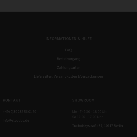
INFORMATIONEN & HILFE
FAQ
Bestellvorgang
Zahlungsarten
Lieferzeiten, Versandkosten & Verpackungen
KONTAKT
SHOWROOM
+49 (0)30 232 56 01 80
Mo – Fr 9:30 – 18:00 Uhr
Sa 12:00 – 17:00 Uhr
info@stocubo.de
Tucholskystraße 31, 10117 Berlin