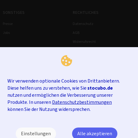
SONSTIGES
RECHTLICHES
Presse
Datenschutz
Jobs
AGB
Widerrufsrecht
Impressum
Wir verwenden optionale Cookies von Drittanbietern.
Diese helfen uns zu verstehen, wie Sie
stocubo.de
nutzen und ermöglichen die Verbesserung unserer
Produkte. In unseren
Datenschutzbestimmungen
können Sie der Nutzung widersprechen.
Einstellungen
Alle akzeptieren