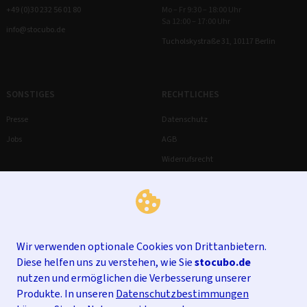
+49 (0)30 232 56 01 80
Mo – Fr 9:30 – 18:00 Uhr
Sa 12:00 – 17:00 Uhr
info@stocubo.de
Tucholskystraße 31, 10117 Berlin
SONSTIGES
RECHTLICHES
Presse
Datenschutz
Jobs
AGB
Widerrufsrecht
Impressum
Wir verwenden optionale Cookies von Drittanbietern.
Diese helfen uns zu verstehen, wie Sie
stocubo.de
nutzen und ermöglichen die Verbesserung unserer
Produkte. In unseren
Datenschutzbestimmungen