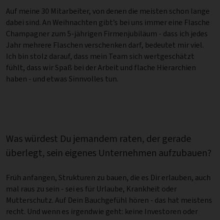
Auf meine 30 Mitarbeiter, von denen die meisten schon lange
dabei sind. An Weihnachten gibt’s bei uns immer eine Flasche
Champagner zum 5-jährigen Firmenjubiläum - dass ich jedes
Jahr mehrere Flaschen verschenken darf, bedeutet mir viel.
Ich bin stolz darauf, dass mein Team sich wertgeschätzt
fühlt, dass wir Spaß bei der Arbeit und flache Hierarchien
haben - und etwas Sinnvolles tun.
Was würdest Du jemandem raten, der gerade
überlegt, sein eigenes Unternehmen aufzubauen?
Früh anfangen, Strukturen zu bauen, die es Dir erlauben, auch
mal raus zu sein - sei es für Urlaube, Krankheit oder
Mutterschutz. Auf Dein Bauchgefühl hören - das hat meistens
recht. Und wenn es irgendwie geht: keine Investoren oder