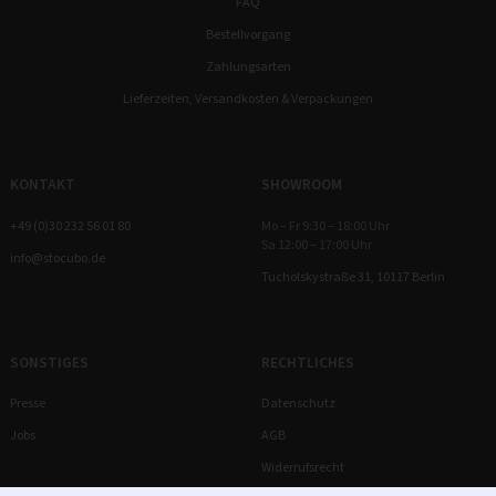
FAQ
Bestellvorgang
Zahlungsarten
Lieferzeiten, Versandkosten & Verpackungen
KONTAKT
SHOWROOM
+49 (0)30 232 56 01 80
Mo – Fr 9:30 – 18:00 Uhr
Sa 12:00 – 17:00 Uhr
info@stocubo.de
Tucholskystraße 31, 10117 Berlin
SONSTIGES
RECHTLICHES
Presse
Datenschutz
Jobs
AGB
Widerrufsrecht