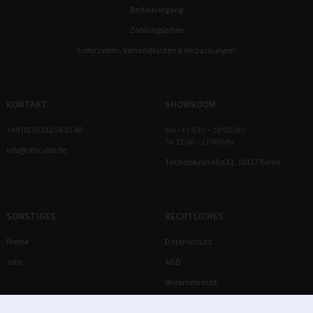
Bestellvorgang
Zahlungsarten
Lieferzeiten, Versandkosten & Verpackungen
KONTAKT
SHOWROOM
+49 (0)30 232 56 01 80
Mo – Fr 9:30 – 18:00 Uhr
Sa 12:00 – 17:00 Uhr
info@stocubo.de
Tucholskystraße 31, 10117 Berlin
SONSTIGES
RECHTLICHES
Presse
Datenschutz
Jobs
AGB
Widerrufsrecht
Impressum