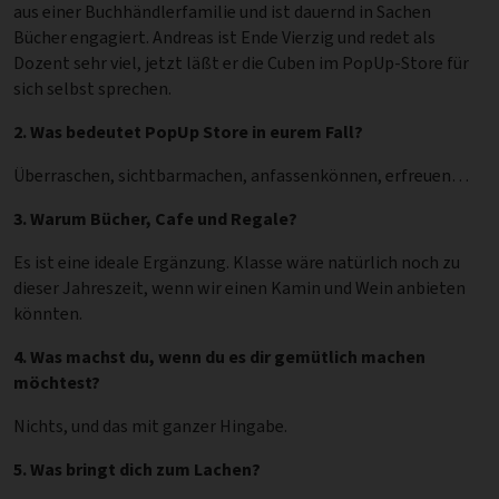
aus einer Buchhändlerfamilie und ist dauernd in Sachen
Bücher engagiert. Andreas ist Ende Vierzig und redet als
Dozent sehr viel, jetzt läßt er die Cuben im PopUp-Store für
sich selbst sprechen.
2. Was bedeutet PopUp Store in eurem Fall?
Überraschen, sichtbarmachen, anfassenkönnen, erfreuen…
3. Warum Bücher, Cafe und Regale?
Es ist eine ideale Ergänzung. Klasse wäre natürlich noch zu
dieser Jahreszeit, wenn wir einen Kamin und Wein anbieten
könnten.
4. Was machst du, wenn du es dir gemütlich machen
möchtest?
Nichts, und das mit ganzer Hingabe.
5. Was bringt dich zum Lachen?