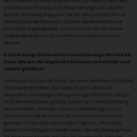
verschiedenen Winkeln ansehen kann. So habe ich die etwas
anarchischere Planung noch etwas beruhigt und natürlich
auch die Befüllung angepasst. Da das aber ja handliche und
überall passende Elemente sind, war das eine leichte und
erfreuliche Angelegenheit. Erleichtert hat mir das meine
ausgewogene Mischung aus offenen und geschlossenen
Fächern.
5. Unser Design Sideboard ist nun schon einige Wochen bei
Ihnen. Wie war die allgemeine Resonanz und sind Sie noch
rundum glücklich?
Interessant ist, dass die Leute, die meine Gedanken im Vorfeld
mitbekommen haben, das Ergebnis jetzt sehen und
bewundern, wohingegen ich sogar einige Fälle hatte, die gar
nicht bemerkt haben, dass das System jetzt meine Ordnung
zusammenhält. Denn das stocubo Sideboard fügt sich so
harmonisch in die Wohnwelt, als wäre es immer schon da
gewesen. Ich bin nach wie vor jeden Tag froh, mich daran
getraut und richtig entschieden habe. Über die Ordnung freue
ich mich genauso sehr, wie über die wundervolle optische