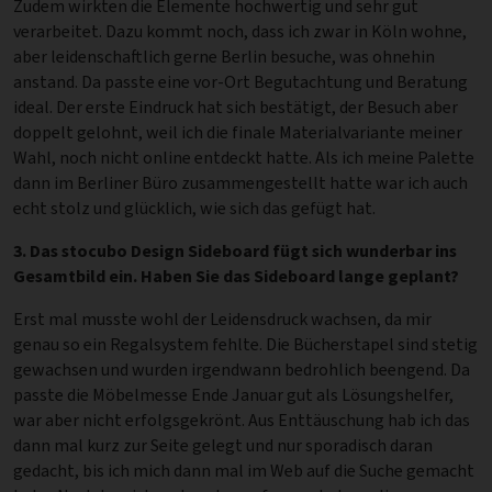
Zudem wirkten die Elemente hochwertig und sehr gut
verarbeitet. Dazu kommt noch, dass ich zwar in Köln wohne,
aber leidenschaftlich gerne Berlin besuche, was ohnehin
anstand. Da passte eine vor-Ort Begutachtung und Beratung
ideal. Der erste Eindruck hat sich bestätigt, der Besuch aber
doppelt gelohnt, weil ich die finale Materialvariante meiner
Wahl, noch nicht online entdeckt hatte. Als ich meine Palette
dann im Berliner Büro zusammengestellt hatte war ich auch
echt stolz und glücklich, wie sich das gefügt hat.
3. Das stocubo Design Sideboard fügt sich wunderbar ins
Gesamtbild ein. Haben Sie das Sideboard lange geplant?
Erst mal musste wohl der Leidensdruck wachsen, da mir
genau so ein Regalsystem fehlte. Die Bücherstapel sind stetig
gewachsen und wurden irgendwann bedrohlich beengend. Da
passte die Möbelmesse Ende Januar gut als Lösungshelfer,
war aber nicht erfolgsgekrönt. Aus Enttäuschung hab ich das
dann mal kurz zur Seite gelegt und nur sporadisch daran
gedacht, bis ich mich dann mal im Web auf die Suche gemacht