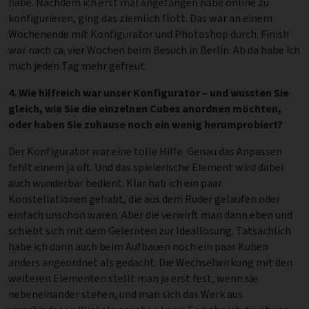
habe. Nachdem ich erst mal angefangen habe online zu
konfigurieren, ging das ziemlich flott. Das war an einem
Wochenende mit Konfigurator und Photoshop durch. Finish
war nach ca. vier Wochen beim Besuch in Berlin. Ab da habe ich
mich jeden Tag mehr gefreut.
4. Wie hilfreich war unser Konfigurator – und wussten Sie
gleich, wie Sie die einzelnen Cubes anordnen möchten,
oder haben Sie zuhause noch ein wenig herumprobiert?
Der Konfigurator war eine tolle Hilfe. Genau das Anpassen
fehlt einem ja oft. Und das spielerische Element wird dabei
auch wunderbar bedient. Klar hab ich ein paar
Konstellationen gehabt, die aus dem Ruder gelaufen oder
einfach unschön waren. Aber die verwirft man dann eben und
schiebt sich mit dem Gelernten zur Ideallösung. Tatsächlich
habe ich dann auch beim Aufbauen noch ein paar Kuben
anders angeordnet als gedacht. Die Wechselwirkung mit den
weiteren Elementen stellt man ja erst fest, wenn sie
nebeneinander stehen, und man sich das Werk aus