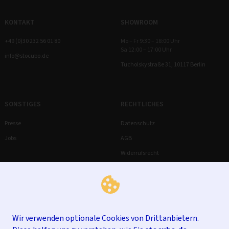
KONTAKT
SHOWROOM
+49 (0)30 232 56 01 80
Mo – Fr 9:30 – 18:00 Uhr
Sa 12:00 – 17:00 Uhr
info@stocubo.de
Tucholskystraße 31, 10117 Berlin
SONSTIGES
RECHTLICHES
Presse
Datenschutz
Jobs
AGB
Widerrufsrecht
Impressum
Wir verwenden optionale Cookies von Drittanbietern.