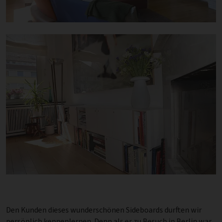
Den Kunden dieses wunderschönen Sideboards durften wir
persönlich kennenlernen. Denn als er zu Besuch in Berlin war,