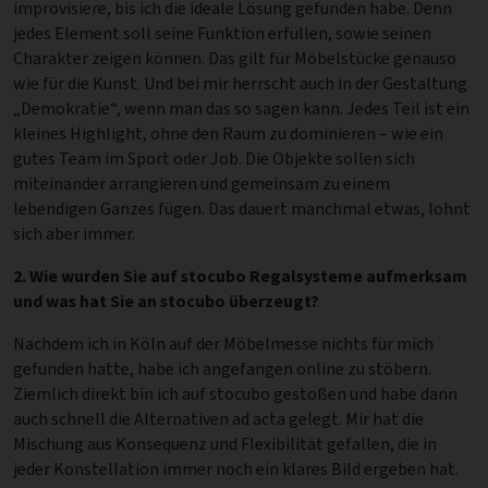
improvisiere, bis ich die ideale Lösung gefunden habe. Denn
jedes Element soll seine Funktion erfüllen, sowie seinen
Charakter zeigen können. Das gilt für Möbelstücke genauso
wie für die Kunst. Und bei mir herrscht auch in der Gestaltung
„Demokratie“, wenn man das so sagen kann. Jedes Teil ist ein
kleines Highlight, ohne den Raum zu dominieren – wie ein
gutes Team im Sport oder Job. Die Objekte sollen sich
miteinander arrangieren und gemeinsam zu einem
lebendigen Ganzes fügen. Das dauert manchmal etwas, lohnt
sich aber immer.
2. Wie wurden Sie auf stocubo Regalsysteme aufmerksam
und was hat Sie an stocubo überzeugt?
Nachdem ich in Köln auf der Möbelmesse nichts für mich
gefunden hatte, habe ich angefangen online zu stöbern.
Ziemlich direkt bin ich auf stocubo gestoßen und habe dann
auch schnell die Alternativen ad acta gelegt. Mir hat die
Mischung aus Konsequenz und Flexibilität gefallen, die in
jeder Konstellation immer noch ein klares Bild ergeben hat.