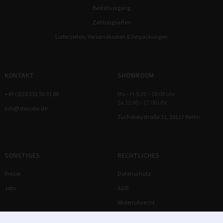
Bestellvorgang
Zahlungsarten
Lieferzeiten, Versandkosten & Verpackungen
KONTAKT
SHOWROOM
+49 (0)30 232 56 01 80
Mo – Fr 9:30 – 18:00 Uhr
Sa 12:00 – 17:00 Uhr
info@stocubo.de
Tucholskystraße 31, 10117 Berlin
SONSTIGES
RECHTLICHES
Presse
Datenschutz
Jobs
AGB
Widerrufsrecht
Impressum