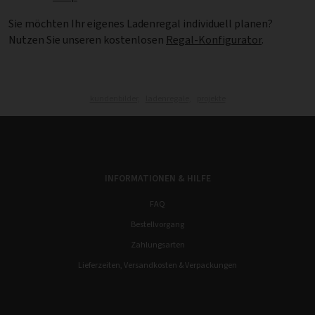
Sie möchten Ihr eigenes Ladenregal individuell planen?
Nutzen Sie unseren kostenlosen
Regal-Konfigurator
.
kundenbilder,
ladenregale,
projekte
INFORMATIONEN & HILFE
FAQ
Bestellvorgang
Zahlungsarten
Lieferzeiten, Versandkosten & Verpackungen