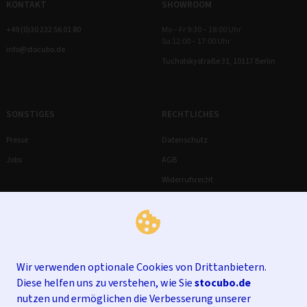
KONTAKT
SHOWROOM
+49 (0)30 232 56 01 80
Mo – Fr 9:30 – 18:00 Uhr
Sa 12:00 – 17:00 Uhr
info@stocubo.de
Tucholskystraße 31, 10117 Berlin
SONSTIGES
RECHTLICHES
Presse
Datenschutz
Jobs
AGB
Widerrufsrecht
Impressum
Wir verwenden optionale Cookies von Drittanbietern.
Diese helfen uns zu verstehen, wie Sie
stocubo.de
nutzen und ermöglichen die Verbesserung unserer