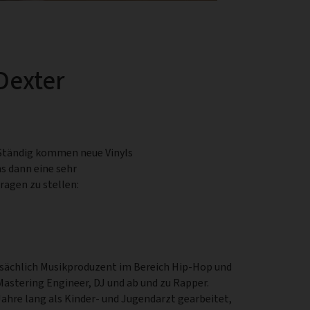
Dexter
 Ständig kommen neue Vinyls
s dann eine sehr
ragen zu stellen:
ptsächlich Musikproduzent im Bereich Hip-Hop und
Mastering Engineer, DJ und ab und zu Rapper.
Jahre lang als Kinder- und Jugendarzt gearbeitet,