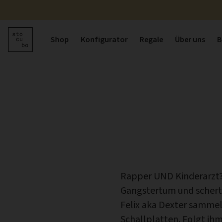
Shop
Konfigurator
Regale
Über uns
B
Rapper UND Kinderarzt?!
Gangstertum und schert 
Felix aka Dexter sammel
Schallplatten. Folgt ih