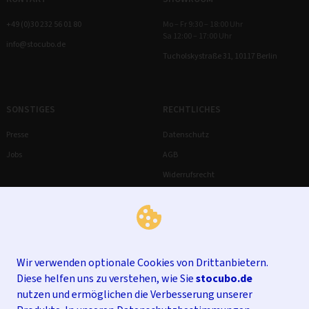
+49 (0)30 232 56 01 80
Mo – Fr 9:30 – 18:00 Uhr
Sa 12:00 – 17:00 Uhr
info@stocubo.de
Tucholskystraße 31, 10117 Berlin
SONSTIGES
RECHTLICHES
Presse
Datenschutz
Jobs
AGB
Widerrufsrecht
Impressum
Wir verwenden optionale Cookies von Drittanbietern.
Diese helfen uns zu verstehen, wie Sie
stocubo.de
nutzen und ermöglichen die Verbesserung unserer