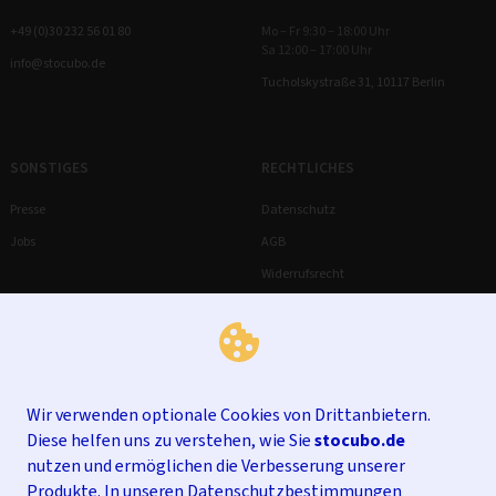
+49 (0)30 232 56 01 80
Mo – Fr 9:30 – 18:00 Uhr
Sa 12:00 – 17:00 Uhr
info@stocubo.de
Tucholskystraße 31, 10117 Berlin
SONSTIGES
RECHTLICHES
Presse
Datenschutz
Jobs
AGB
Widerrufsrecht
Impressum
Wir verwenden optionale Cookies von Drittanbietern.
Diese helfen uns zu verstehen, wie Sie
stocubo.de
nutzen und ermöglichen die Verbesserung unserer
Produkte. In unseren
Datenschutzbestimmungen