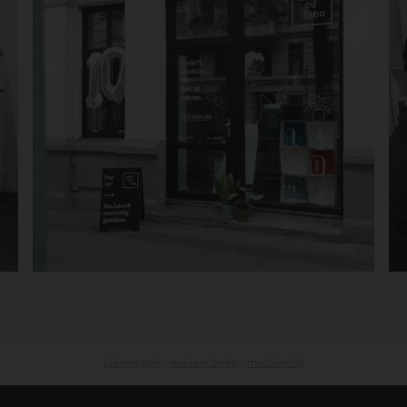
ladenregale,
made in berlin,
modularität