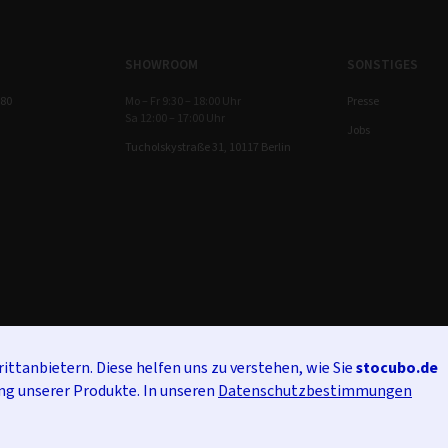
SHOWROOM
SONSTIGES
 80
Mo – Fr 9:30 – 18:00 Uhr
Presse
Sa 12:00 – 17:00 Uhr
Jobs
Tucholskystraße 31, 10117 Berlin
ittanbietern. Diese helfen uns zu verstehen, wie Sie
stocubo.de
ng unserer Produkte. In unseren
Datenschutzbestimmungen