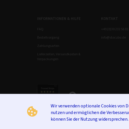
INFORMATIONEN & HILFE
KONTAKT
FAQ
+49 (0)30 232 56 01
Bestellvorgang
info@stocubo.de
Zahlungsarten
Lieferzeiten, Versandkosten &
Verpackungen
Wir verwenden optionale Cookies von Dr
nutzen und ermöglichen die Verbesseru
können Sie der Nutzung widersprechen.