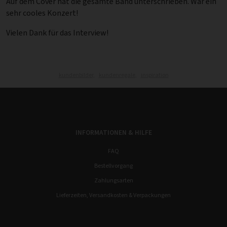
Auf dem Cover hat die gesamte Band unterschrieben. War ein
sehr cooles Konzert!
Vielen Dank für das Interview!
kundenbilder,
kundenregale,
inspiration
INFORMATIONEN & HILFE
FAQ
Bestellvorgang
Zahlungsarten
Lieferzeiten, Versandkosten & Verpackungen