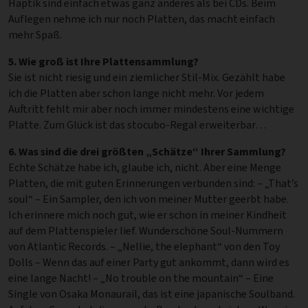
Haptik sind einfach etwas ganz anderes als bei CDs. Beim
Auflegen nehme ich nur noch Platten, das macht einfach
mehr Spaß.
5. Wie groß ist Ihre Plattensammlung?
Sie ist nicht riesig und ein ziemlicher Stil-Mix. Gezählt habe
ich die Platten aber schon lange nicht mehr. Vor jedem
Auftritt fehlt mir aber noch immer mindestens eine wichtige
Platte. Zum Glück ist das stocubo-Regal erweiterbar…
6. Was sind die drei größten „Schätze“ Ihrer Sammlung?
Echte Schätze habe ich, glaube ich, nicht. Aber eine Menge
Platten, die mit guten Erinnerungen verbunden sind: – „That’s
soul“ – Ein Sampler, den ich von meiner Mutter geerbt habe.
Ich erinnere mich noch gut, wie er schon in meiner Kindheit
auf dem Plattenspieler lief. Wunderschöne Soul-Nummern
von Atlantic Records. – „Nellie, the elephant“ von den Toy
Dolls – Wenn das auf einer Party gut ankommt, dann wird es
eine lange Nacht! – „No trouble on the mountain“ – Eine
Single von Osaka Monaurail, das ist eine japanische Soulband.