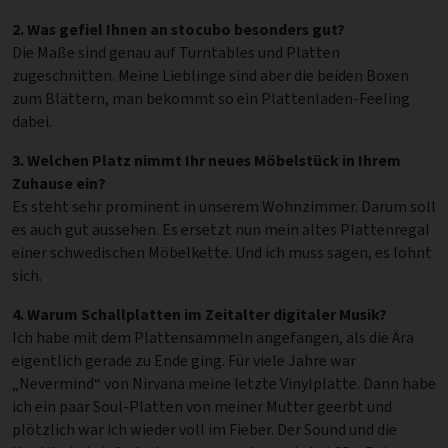
2. Was gefiel Ihnen an stocubo besonders gut?
Die Maße sind genau auf Turntables und Platten
zugeschnitten. Meine Lieblinge sind aber die beiden Boxen
zum Blättern, man bekommt so ein Plattenladen-Feeling
dabei.
3. Welchen Platz nimmt Ihr neues Möbelstück in Ihrem
Zuhause ein?
Es steht sehr prominent in unserem Wohnzimmer. Darum soll
es auch gut aussehen. Es ersetzt nun mein altes Plattenregal
einer schwedischen Möbelkette. Und ich muss sagen, es lohnt
sich.
4. Warum Schallplatten im Zeitalter digitaler Musik?
Ich habe mit dem Plattensammeln angefangen, als die Ära
eigentlich gerade zu Ende ging. Für viele Jahre war
„Nevermind“ von Nirvana meine letzte Vinylplatte. Dann habe
ich ein paar Soul-Platten von meiner Mutter geerbt und
plötzlich war ich wieder voll im Fieber. Der Sound und die