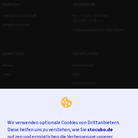
KONTAKT
SHOWROOM
+49 (0)30 232 56 01 80
Mo – Fr 9:30 – 18:00 Uhr
Sa 12:00 – 17:00 Uhr
info@stocubo.de
Tucholskystraße 31, 10117 Berlin
SONSTIGES
RECHTLICHES
Presse
Datenschutz
Jobs
AGB
Widerrufsrecht
Impressum
Wir verwenden optionale Cookies von Drittanbietern.
Diese helfen uns zu verstehen, wie Sie
stocubo.de
nutzen und ermöglichen die Verbesserung unserer