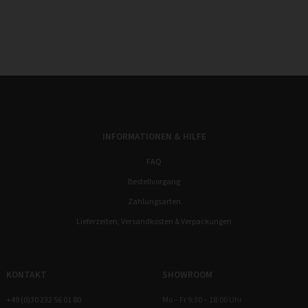
INFORMATIONEN & HILFE
FAQ
Bestellvorgang
Zahlungsarten
Lieferzeiten, Versandkosten & Verpackungen
KONTAKT
SHOWROOM
+49 (0)30 232 56 01 80
Mo – Fr 9:30 – 18:00 Uhr