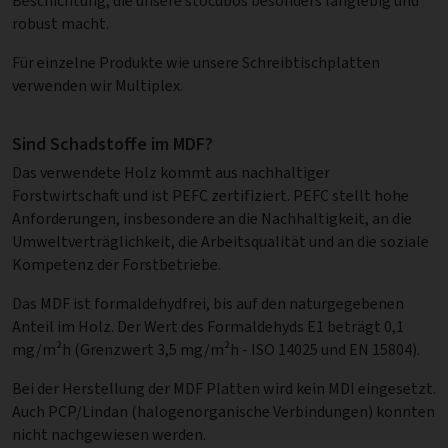
Beschichtung, die unsere stocubos besonders langlebig und
robust macht.
Für einzelne Produkte wie unsere Schreibtischplatten
verwenden wir Multiplex.
Sind Schadstoffe im MDF?
Das verwendete Holz kommt aus nachhaltiger
Forstwirtschaft und ist PEFC zertifiziert. PEFC stellt hohe
Anforderungen, insbesondere an die Nachhaltigkeit, an die
Umweltverträglichkeit, die Arbeitsqualität und an die soziale
Kompetenz der Forstbetriebe.
Das MDF ist formaldehydfrei, bis auf den naturgegebenen
Anteil im Holz. Der Wert des Formaldehyds E1 beträgt 0,1
mg/m²h (Grenzwert 3,5 mg/m²h - ISO 14025 und EN 15804).
Bei der Herstellung der MDF Platten wird kein MDI eingesetzt.
Auch PCP/Lindan (halogenorganische Verbindungen) konnten
nicht nachgewiesen werden.