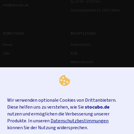
Sa 12:00 – 17:00 Uhr
info@stocubo.de
Tucholskystraße 31, 10117 Berlin
SONSTIGES
RECHTLICHES
Presse
Datenschutz
Jobs
AGB
Widerrufsrecht
Impressum
Wir verwenden optionale Cookies von Drittanbietern.
Diese helfen uns zu verstehen, wie Sie
stocubo.de
nutzen und ermöglichen die Verbesserung unserer
Produkte. In unseren
Datenschutzbestimmungen
können Sie der Nutzung widersprechen.