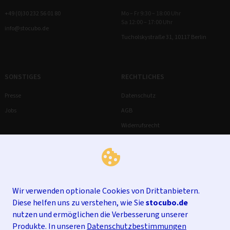
+49 (0)30 232 56 01 80
Mo – Fr 9:30 – 18:00 Uhr
Sa 12:00 – 17:00 Uhr
info@stocubo.de
Tucholskystraße 31, 10117 Berlin
SONSTIGES
RECHTLICHES
Presse
Datenschutz
Jobs
AGB
Widerrufsrecht
Impressum
Wir verwenden optionale Cookies von Drittanbietern.
Diese helfen uns zu verstehen, wie Sie
stocubo.de
nutzen und ermöglichen die Verbesserung unserer
Produkte. In unseren
Datenschutzbestimmungen