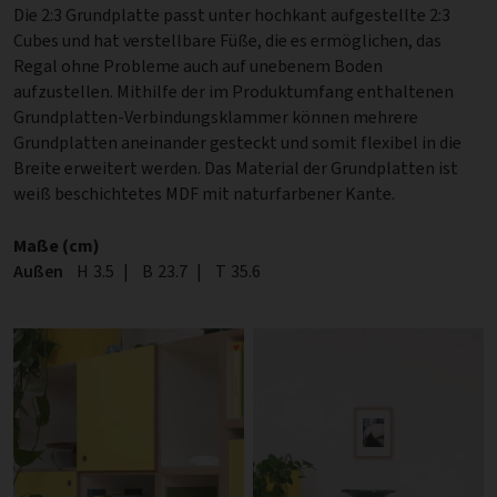
Die 2:3 Grundplatte passt unter hochkant aufgestellte 2:3
Cubes und hat verstellbare Füße, die es ermöglichen, das
Regal ohne Probleme auch auf unebenem Boden
aufzustellen. Mithilfe der im Produktumfang enthaltenen
Grundplatten-Verbindungsklammer können mehrere
Grundplatten aneinander gesteckt und somit flexibel in die
Breite erweitert werden. Das Material der Grundplatten ist
weiß beschichtetes MDF mit naturfarbener Kante.
Maße (cm)
Außen
Höhe
H
3.5
|
Breite
B
23.7
|
Tiefe
T
35.6