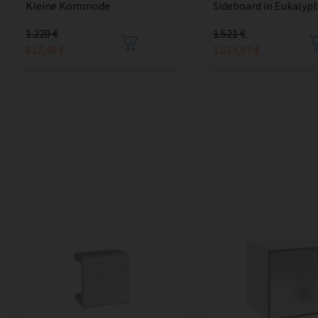
Kleine Kommode
Sideboard in Eukalyp
1.220 €
1.521 €
817,40 €
1.019,07 €