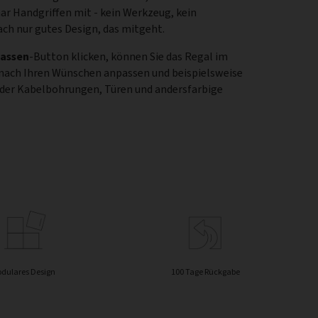
aar Handgriffen mit - kein Werkzeug, kein
ach nur gutes Design, das mitgeht.
assen
-Button klicken, können Sie das Regal im
 nach Ihren Wünschen anpassen und beispielsweise
oder Kabelbohrungen, Türen und andersfarbige
dulares Design
100 Tage Rückgabe