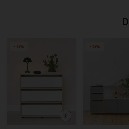
D
-33%
-33%