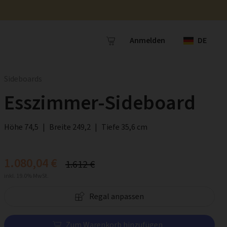
Anmelden
DE
Sideboards
Esszimmer-Sideboard
Höhe 74,5
|
Breite 249,2
|
Tiefe 35,6 cm
1.080,04 €
1.612 €
inkl. 19.0% MwSt.
Regal anpassen
Zum Warenkorb hinzufügen