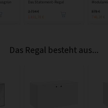
tusgrün
Das Statement-Regal
Modularer
2.734 €
878 €
1.831,78 €
746,30 €
Das Regal besteht aus...