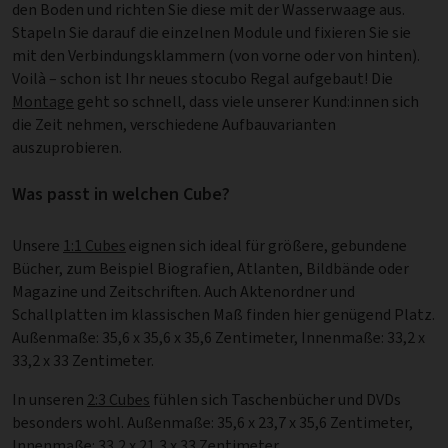
den Boden und richten Sie diese mit der Wasserwaage aus.
Stapeln Sie darauf die einzelnen Module und fixieren Sie sie
mit den Verbindungsklammern (von vorne oder von hinten).
Voilà – schon ist Ihr neues stocubo Regal aufgebaut! Die
Montage
geht so schnell, dass viele unserer Kund:innen sich
die Zeit nehmen, verschiedene Aufbauvarianten
auszuprobieren.
Was passt in welchen Cube?
Unsere
1:1 Cubes
eignen sich ideal für größere, gebundene
Bücher, zum Beispiel Biografien, Atlanten, Bildbände oder
Magazine und Zeitschriften. Auch Aktenordner und
Schallplatten im klassischen Maß finden hier genügend Platz.
Außenmaße: 35,6 x 35,6 x 35,6 Zentimeter, Innenmaße: 33,2 x
33,2 x 33 Zentimeter.
In unseren
2:3 Cubes
fühlen sich Taschenbücher und DVDs
besonders wohl. Außenmaße: 35,6 x 23,7 x 35,6 Zentimeter,
Innenmaße: 33,2 x 21,3 x 33 Zentimeter.