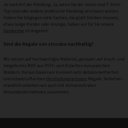
Je nach Art der Kleidung. Ja, wenn Sie der Jeans-und-T-Shirt-
Typ sind oder andere praktische Kleidung verstauen wollen.
Haben Sie hingegen viele Sachen, die glatt bleiben müssen,
etwa lange Kleider oder Anzüge, haben wir für Sie unsere
Garderobe
im Angebot.
Sind die Regale von stocubo nachhaltig?
Wir setzen auf hochwertiges Material, genauer: auf bruch- und
biegefestes MDF aus PEFC-zertifizierten europäischen
Wäldern. Daraus bauen wir in einem sehr detail­ori­en­tier­ten
und schadstoffarmen
Herstellungsprozess
Regale. Selbstver­
ständ­lich arbeiten wir auch mit klimaneutralen
Versandunternehmen zusammen.