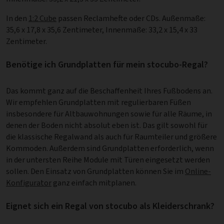
In den
1:2 Cube
passen Reclamhefte oder CDs. Außenmaße:
35,6 x 17,8 x 35,6 Zentimeter, Innenmaße: 33,2 x 15,4 x 33
Zentimeter.
Benötige ich Grundplatten für mein stocubo-Regal?
Das kommt ganz auf die Beschaffenheit Ihres Fußbodens an.
Wir empfehlen Grundplatten mit regulierbaren Füßen
insbesondere für Altbauwohnungen sowie für alle Räume, in
denen der Boden nicht absolut eben ist. Das gilt sowohl für
die klassische Regalwand als auch für Raumteiler und größere
Kommoden. Außerdem sind Grundplatten erforderlich, wenn
in der untersten Reihe Module mit Türen eingesetzt werden
sollen. Den Einsatz von Grundplatten können Sie im
Online-
Konfigurator
ganz einfach mitplanen.
Eignet sich ein Regal von stocubo als Kleiderschrank?