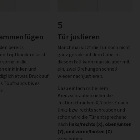
5
sammenfügen
Tür justieren
 den bereits
Manchmal sitzt die Tür noch nicht
en Topfbändern lässt
ganz gerade auf dem Cube. In
 vorne in die
diesem Fall kann man sie aber mit
n einklinken und
ein, zwei Drehungen schnell
diglich etwas Druck auf
wieder nachjustieren.
es Topfbands bis es
Dazu einfach mit einem
ht.
Kreuzschraubenzieher die
Justierschrauben X, Y oder Z nach
links bzw. rechts schrauben und
schon wird die Tür entsprechend
nach
links/rechts (X)
,
oben/unten
(Y)
,
und vorne/hinten (Z)
verschoben.