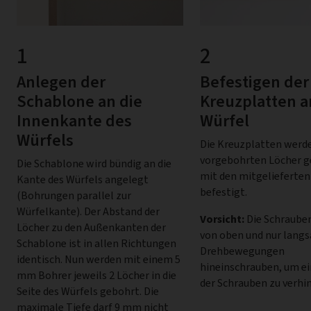
1
2
Anlegen der
Befestigen der
Schablone an die
Kreuzplatten 
Innenkante des
Würfel
Würfels
Die Kreuzplatten werde
vorgebohrten Löcher g
Die Schablone wird bündig an die
mit den mitgelieferte
Kante des Würfels angelegt
befestigt.
(Bohrungen parallel zur
Würfelkante). Der Abstand der
Vorsicht:
Die Schraube
Löcher zu den Außenkanten der
von oben und nur lang
Schablone ist in allen Richtungen
Drehbewegungen
identisch. Nun werden mit einem 5
hineinschrauben, um ei
mm Bohrer jeweils 2 Löcher in die
der Schrauben zu verhi
Seite des Würfels gebohrt. Die
maximale Tiefe darf 9 mm nicht