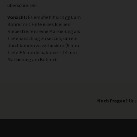
überschreiten.
Vorsicht:
Es empfiehlt sich ggf. am
Bohrer mit Hilfe eines kleinen
Klebestreifens eine Markierung als
Tiefenanschlag zu setzen, um ein
Durchbohren zu verhindern (9 mm
Tiefe + 5 mm Schablone = 14 mm
Markierung am Bohrer).
Noch Fragen?
Unse