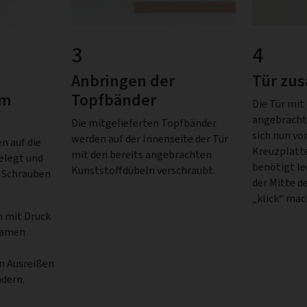
3
4
Anbringen der
Tür zu
am
Topfbänder
Die Tür mit
angebracht
Die mitgelieferten Topfbänder
sich nun von
werden auf der Innenseite der Tür
n auf die
Kreuzplatte
mit den bereits angebrachten
elegt und
benötigt le
Kunststoffdübeln verschraubt.
n Schrauben
der Mitte d
„klick“ mac
n mit Druck
samen
n Ausreißen
ndern.