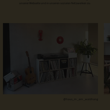
unserer Webseite und in unseren sozialen Netzwerken zu.
@haus_m _am _waldhang