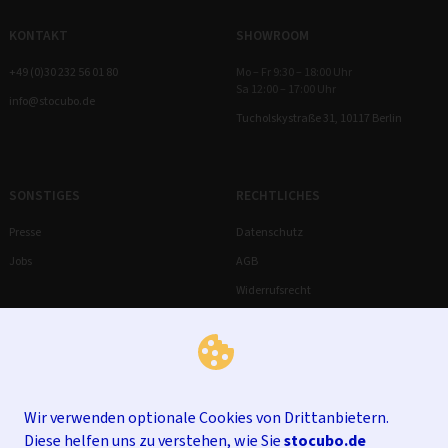
KONTAKT
SHOWROOM
+49 (0)30 232 56 01 80
Mo – Fr 9:30 – 18:00 Uhr
Sa 12:00 – 17:00 Uhr
info@stocubo.de
Tucholskystraße 31, 10117 Berlin
SONSTIGES
RECHTLICHES
Presse
Datenschutz
Jobs
AGB
Widerrufsrecht
Impressum
Wir verwenden optionale Cookies von Drittanbietern.
Diese helfen uns zu verstehen, wie Sie
stocubo.de