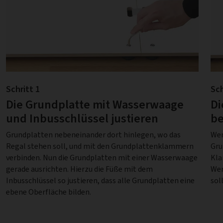
Schritt 1
Sch
Die Grundplatte mit Wasserwaage
Di
und Inbusschlüssel justieren
b
Grundplatten nebeneinander dort hinlegen, wo das
Wen
Regal stehen soll, und mit den Grundplattenklam​mern
Gru
verbinden. Nun die Grundplatten mit einer Wasserwaage
Kla
gerade ausrichten. Hierzu die Füße mit dem
Wen
Inbusschlüssel so justieren, dass alle Grundplatten eine
soll
ebene Oberfläche bilden.