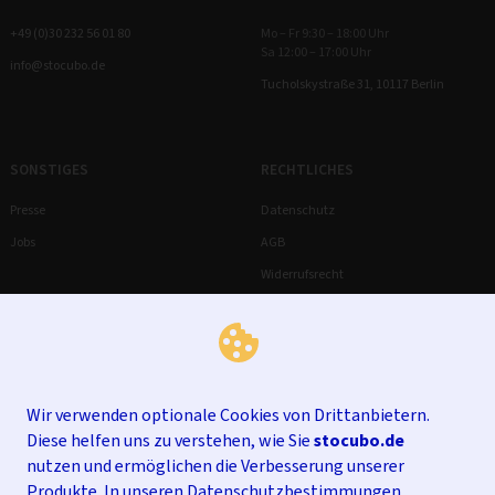
+49 (0)30 232 56 01 80
Mo – Fr 9:30 – 18:00 Uhr
Sa 12:00 – 17:00 Uhr
info@stocubo.de
Tucholskystraße 31, 10117 Berlin
SONSTIGES
RECHTLICHES
Presse
Datenschutz
Jobs
AGB
Widerrufsrecht
Impressum
Wir verwenden optionale Cookies von Drittanbietern.
Diese helfen uns zu verstehen, wie Sie
stocubo.de
nutzen und ermöglichen die Verbesserung unserer
Produkte. In unseren
Datenschutzbestimmungen