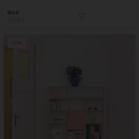
851 €
723,35 €
-33%