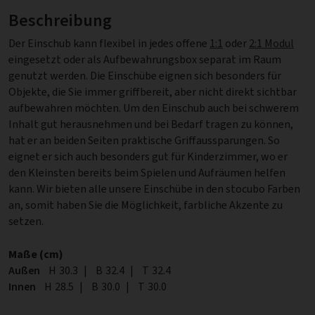
Beschreibung
Der Einschub kann flexibel in jedes offene
1:1
oder
2:1 Modul
eingesetzt oder als Aufbewahrungsbox separat im Raum
genutzt werden. Die Einschübe eignen sich besonders für
Objekte, die Sie immer griffbereit, aber nicht direkt sichtbar
aufbewahren möchten. Um den Einschub auch bei schwerem
Inhalt gut herausnehmen und bei Bedarf tragen zu können,
hat er an beiden Seiten praktische Griffaussparungen. So
eignet er sich auch besonders gut für Kinderzimmer, wo er
den Kleinsten bereits beim Spielen und Aufräumen helfen
kann. Wir bieten alle unsere Einschübe in den stocubo Farben
an, somit haben Sie die Möglichkeit, farbliche Akzente zu
setzen.
Maße (cm)
Außen
Höhe
H
30.3
|
Breite
B
32.4
|
Tiefe
T
32.4
Innen
Höhe
H
28.5
|
Breite
B
30.0
|
Tiefe
T
30.0