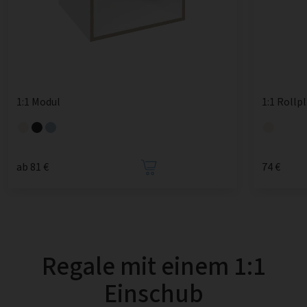
1:1 Modul
1:1 Rollp
ab 81 €
74 €
Regale mit einem 1:1
Einschub