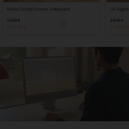
Hohes Schlafzimmer-Sideboard
LP-Highb
2.329 €
1.970 €
1.560,43 €
1.319,90 