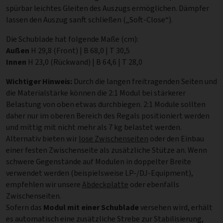
spürbar leichtes Gleiten des Auszugs ermöglichen. Dämpfer
lassen den Auszug sanft schließen („Soft-Close“).
Die Schublade hat folgende Maße (cm):
Außen
H 29,8 (Front) | B 68,0 | T 30,5
Innen
H 23,0 (Rückwand) | B 64,6 | T 28,0
Wichtiger Hinweis:
Durch die langen freitragenden Seiten und
die Materialstärke können die 2:1 Modul bei stärkerer
Belastung von oben etwas durchbiegen. 2:1 Module sollten
daher nur im oberen Bereich des Regals positioniert werden
und mittig mit nicht mehr als 7 kg belastet werden.
Alternativ bieten wir
lose Zwischenseiten
oder den Einbau
einer festen Zwischenseite als zusätzliche Stütze an. Wenn
schwere Gegenstände auf Modulen in doppelter Breite
verwendet werden (beispielsweise LP-/DJ-Equipment),
empfehlen wir unsere
Abdeckplatte
oder ebenfalls
Zwischenseiten.
Sofern das
Modul mit einer Schublade
versehen wird, erhält
es automatisch eine zusätzliche Strebe zur Stabilisierung,