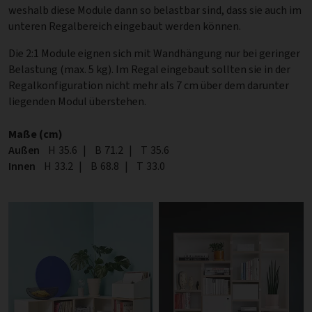
weshalb diese Module dann so belastbar sind, dass sie auch im
unteren Regalbereich eingebaut werden können.
Die 2:1 Module eignen sich mit Wandhängung nur bei geringer
Belastung (max. 5 kg). Im Regal eingebaut sollten sie in der
Regalkonfiguration nicht mehr als 7 cm über dem darunter
liegenden Modul überstehen.
Maße (cm)
Außen
Höhe
H
35.6
|
Breite
B
71.2
|
Tiefe
T
35.6
Innen
Höhe
H
33.2
|
Breite
B
68.8
|
Tiefe
T
33.0