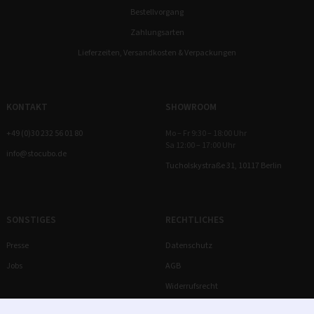
Bestellvorgang
Zahlungsarten
Lieferzeiten, Versandkosten & Verpackungen
KONTAKT
SHOWROOM
+49 (0)30 232 56 01 80
Mo – Fr 9:30 – 18:00 Uhr
Sa 12:00 – 17:00 Uhr
info@stocubo.de
Tucholskystraße 31, 10117 Berlin
SONSTIGES
RECHTLICHES
Presse
Datenschutz
Jobs
AGB
Widerrufsrecht
Impressum