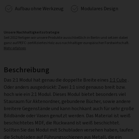
Aufbau ohne Werkzeug
Modulares Design
Unsere Nachhaltigkeitsstrategie
Seit 2012 fertigen wir unsere Produkte ausschließlich in Berlin und setzen dabei
ganz auf PEFC-zertifiziertes Holz aus nachhaltiger europäischer Forstwirtschaft.
Mehr erfahren
Beschreibung
Das 2:1 Modul hat genau die doppelte Breite eines
1:1 Cube
.
Oder anders ausgedrückt: Zwei 1:1 sind genauso breit bzw.
hoch wie ein 2:1 Modul. Dieses Modul bietet besonders viel
Stauraum für Aktenordner, gebundene Bücher, sowie andere
breitere Gegenstände und kann hochkant auch für sehr große
Bildbände oder Vasen genutzt werden. Das Material ist weiß
beschichtetes MDF, die Rückwand ist weiß beschichtet.
Sollten Sie das Modul mit Schubladen versehen haben, laufen
die Schubladen auf Führungsschienen aus Metall, die ein