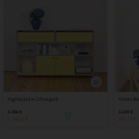
Highboard in Zitrusgelb
Hohes Büc
1.786 €
1.239 €
1.196,62 €
830,13 €