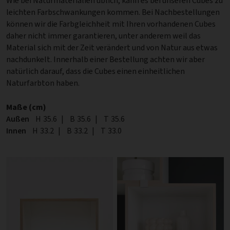
Wie bei Naturmaterialien üblich, kann es bei unseren Cubes zu
leichten Farbschwankungen kommen. Bei Nachbestellungen
können wir die Farbgleichheit mit Ihren vorhandenen Cubes
daher nicht immer garantieren, unter anderem weil das
Material sich mit der Zeit verändert und von Natur aus etwas
nachdunkelt. Innerhalb einer Bestellung achten wir aber
natürlich darauf, dass die Cubes einen einheitlichen
Naturfarbton haben.
Maße (cm)
Außen
Höhe
H
35.6
|
Breite
B
35.6
|
Tiefe
T
35.6
Innen
Höhe
H
33.2
|
Breite
B
33.2
|
Tiefe
T
33.0