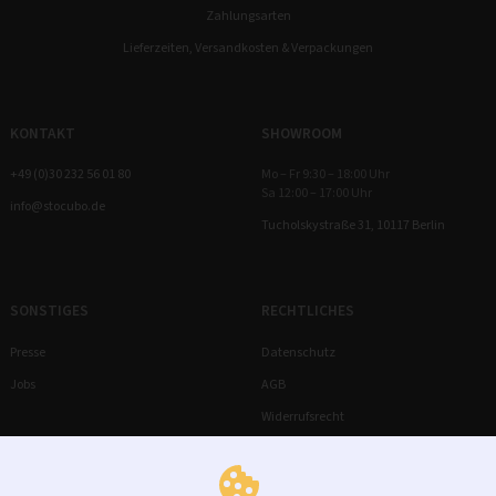
Zahlungsarten
Lieferzeiten, Versandkosten & Verpackungen
KONTAKT
SHOWROOM
+49 (0)30 232 56 01 80
Mo – Fr 9:30 – 18:00 Uhr
Sa 12:00 – 17:00 Uhr
info@stocubo.de
Tucholskystraße 31, 10117 Berlin
SONSTIGES
RECHTLICHES
Presse
Datenschutz
Jobs
AGB
Widerrufsrecht
Impressum