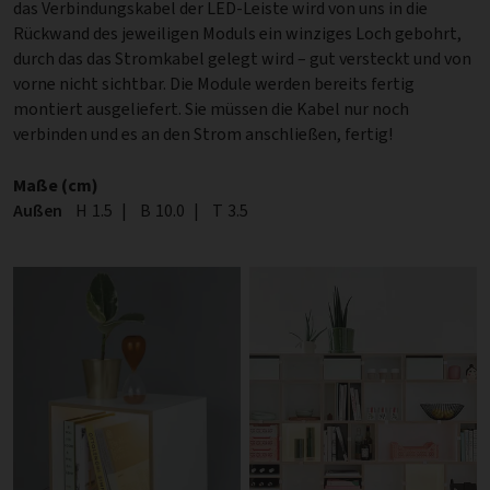
das Verbindungskabel der LED-Leiste wird von uns in die
Rückwand des jeweiligen Moduls ein winziges Loch gebohrt,
durch das das Stromkabel gelegt wird – gut versteckt und von
vorne nicht sichtbar. Die Module werden bereits fertig
montiert ausgeliefert. Sie müssen die Kabel nur noch
verbinden und es an den Strom anschließen, fertig!
Maße (cm)
Außen
Höhe
H
1.5
|
Breite
B
10.0
|
Tiefe
T
3.5