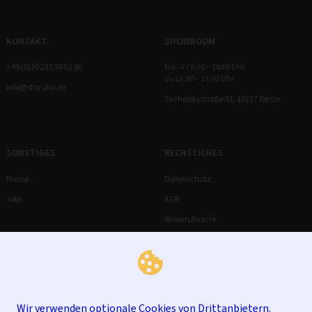
KONTAKT
SHOWROOM
+49 (0)30 232 56 01 80
Mo – Fr 9:30 – 18:00 Uhr
Sa 12:00 – 17:00 Uhr
info@stocubo.de
Tucholskystraße 31, 10117 Berlin
SONSTIGES
RECHTLICHES
Presse
Datenschutz
Jobs
AGB
Widerrufsrecht
Impressum
Wir verwenden optionale Cookies von Drittanbietern.