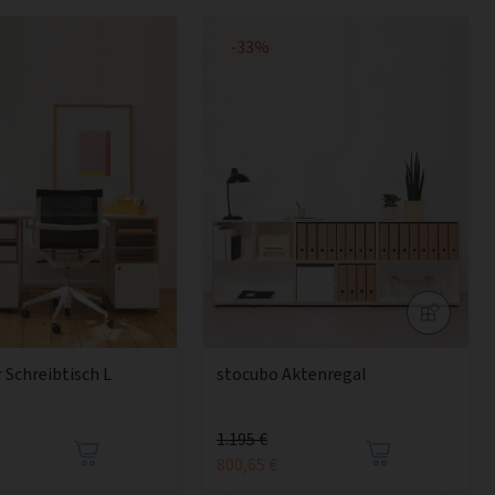
-33%
 Schreibtisch L
stocubo Aktenregal
1.195 €
800,65 €