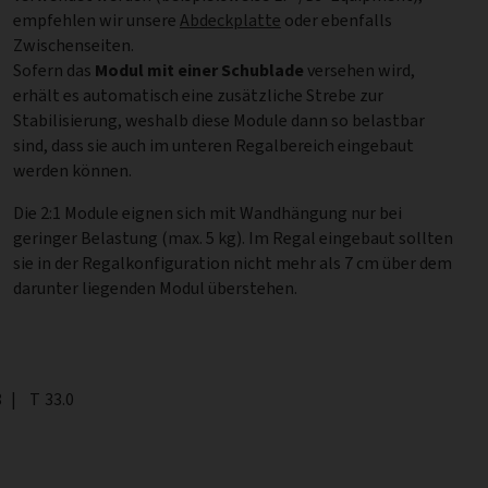
empfehlen wir unsere
Abdeckplatte
oder ebenfalls
Zwischenseiten.
Sofern das
Modul mit einer Schublade
versehen wird,
erhält es automatisch eine zusätzliche Strebe zur
Stabilisierung, weshalb diese Module dann so belastbar
sind, dass sie auch im unteren Regalbereich eingebaut
werden können.
Die 2:1 Module eignen sich mit Wandhängung nur bei
geringer Belastung (max. 5 kg). Im Regal eingebaut sollten
sie in der Regalkonfiguration nicht mehr als 7 cm über dem
darunter liegenden Modul überstehen.
8
|
Tiefe
T
33.0