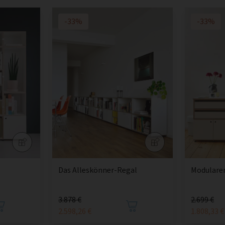
-33%
-33%
Das Alleskönner-Regal
Modularer
3.878 €
2.699 €
2.598,26 €
1.808,33 €