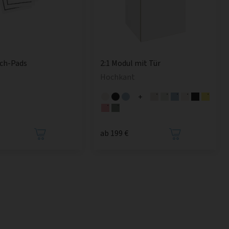
sch-Pads
2:1 Modul mit Tür
Hochkant
+
ab 199 €