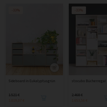
-33%
-33%
Sideboard in Eukalyptusgrün
stocubo Bücherregal
1.521 €
2.468 €
1.019,07 €
1.653,56 €