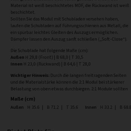
Material ist weiß beschichtetes MDF, die Rückwand ist weiß
beschichtet.
Sollten Sie das Modul mit Schubladen versehen haben,
laufen die Schubladen auf Führungsschienen aus Metall, die
ein spürbar leichtes Gleiten des Auszugs ermöglichen.
Dämpfer lassen den Auszug sanft schließen („Soft-Close“).
Die Schublade hat folgende Maße (cm):
Außen
H 29,8 (Front) | B 68,0 | T 30,5
Innen
H 23,0 (Rückwand) | B 64,6 | T 28,0
Wichtiger Hinweis:
Durch die langen freitragenden Seiten
und die Materialstärke können die 2:1 Modul bei stärkerer
Belastung von oben etwas durchbiegen. 2:1 Module sollten
Maße (cm)
Außen
Höhe
H
35.6
|
Breite
B
71.2
|
Tiefe
T
35.6
Innen
Höhe
H
33.2
|
Breite
B
68.