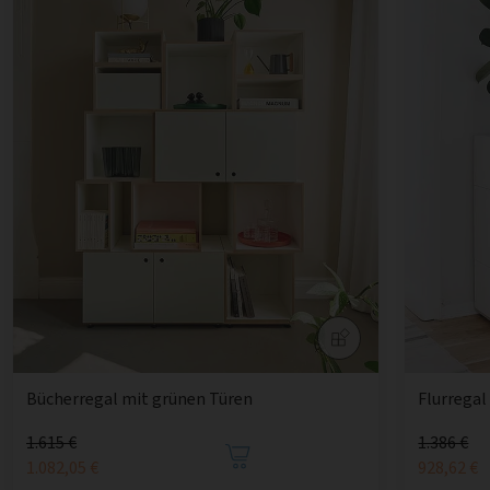
Bücherregal mit grünen Türen
Flurregal
1.615 €
1.386 €
1.082,05 €
928,62 €