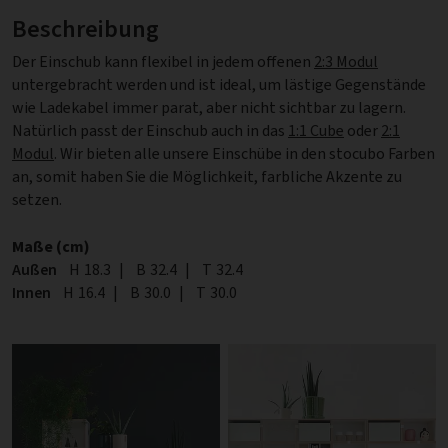
Beschreibung
Der Einschub kann flexibel in jedem offenen
2:3 Modul
untergebracht werden und ist ideal, um lästige Gegenstände
wie Ladekabel immer parat, aber nicht sichtbar zu lagern.
Natürlich passt der Einschub auch in das
1:1 Cube
oder
2:1
Modul
. Wir bieten alle unsere Einschübe in den stocubo Farben
an, somit haben Sie die Möglichkeit, farbliche Akzente zu
setzen.
Maße (cm)
Außen
Höhe
H
18.3
|
Breite
B
32.4
|
Tiefe
T
32.4
Innen
Höhe
H
16.4
|
Breite
B
30.0
|
Tiefe
T
30.0