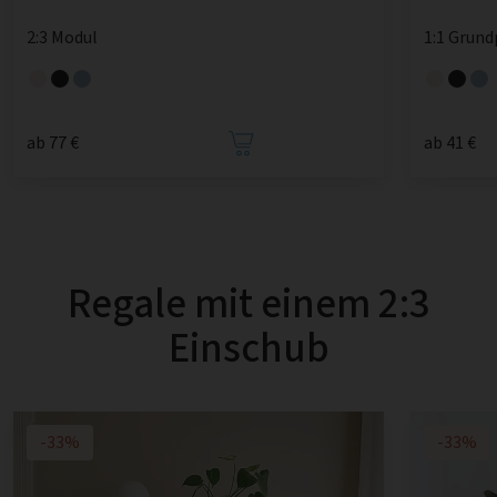
2:3 Modul
1:1 Grund
ab 77 €
ab 41 €
Regale mit einem 2:3
Einschub
-33%
-33%