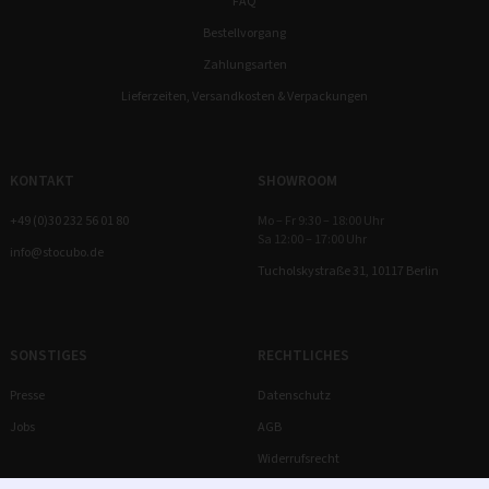
FAQ
Bestellvorgang
Zahlungsarten
Lieferzeiten, Versandkosten & Verpackungen
KONTAKT
SHOWROOM
+49 (0)30 232 56 01 80
Mo – Fr 9:30 – 18:00 Uhr
Sa 12:00 – 17:00 Uhr
info@stocubo.de
Tucholskystraße 31, 10117 Berlin
SONSTIGES
RECHTLICHES
Presse
Datenschutz
Jobs
AGB
Widerrufsrecht