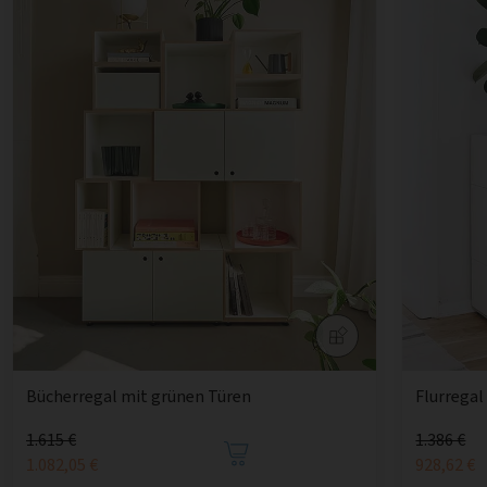
Bücherregal mit grünen Türen
Flurregal
1.615 €
1.386 €
1.082,05 €
928,62 €