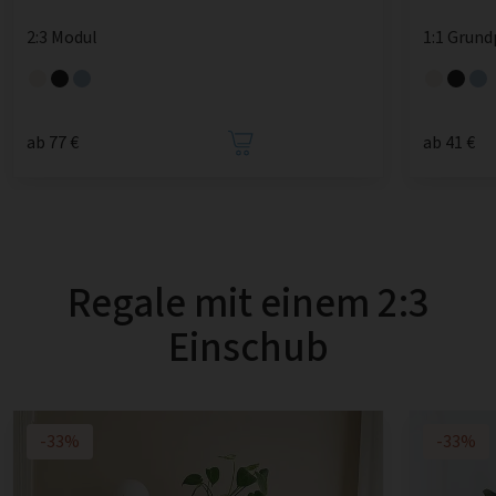
2:3 Modul
1:1 Grund
ab 77 €
ab 41 €
Regale mit einem 2:3
Einschub
-33%
-33%