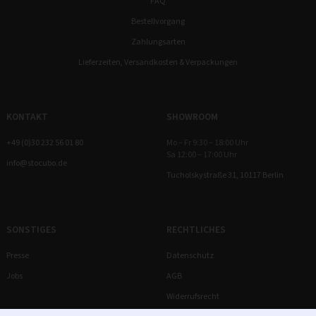
FAQ
Bestellvorgang
Zahlungsarten
Lieferzeiten, Versandkosten & Verpackungen
KONTAKT
SHOWROOM
+49 (0)30 232 56 01 80
Mo – Fr 9:30 – 18:00 Uhr
Sa 12:00 – 17:00 Uhr
info@stocubo.de
Tucholskystraße 31, 10117 Berlin
SONSTIGES
RECHTLICHES
Presse
Datenschutz
Jobs
AGB
Widerrufsrecht