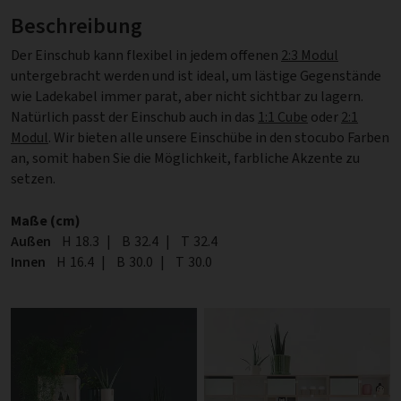
Beschreibung
Der Einschub kann flexibel in jedem offenen
2:3 Modul
untergebracht werden und ist ideal, um lästige Gegenstände
wie Ladekabel immer parat, aber nicht sichtbar zu lagern.
Natürlich passt der Einschub auch in das
1:1 Cube
oder
2:1
Modul
. Wir bieten alle unsere Einschübe in den stocubo Farben
an, somit haben Sie die Möglichkeit, farbliche Akzente zu
setzen.
Maße (cm)
Außen
Höhe
H
18.3
|
Breite
B
32.4
|
Tiefe
T
32.4
Innen
Höhe
H
16.4
|
Breite
B
30.0
|
Tiefe
T
30.0