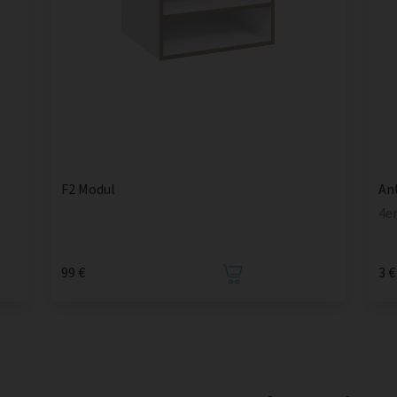
F2 Modul
An
4e
99 €
3 €