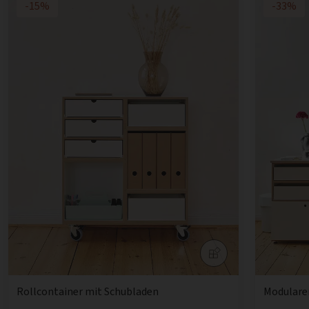
-15%
-33%
Rollcontainer mit Schubladen
Modularer