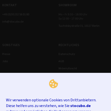
KONTAKT
SHOWROOM
+49 (0)30 232 56 01 80
Mo – Fr 9:30 – 18:00 Uhr
Sa 12:00 – 17:00 Uhr
info@stocubo.de
Tucholskystraße 31, 10117 Berlin
SONSTIGES
RECHTLICHES
Presse
Datenschutz
Jobs
AGB
Widerrufsrecht
Impressum
Wir verwenden optionale Cookies von Drittanbietern.
Diese helfen uns zu verstehen, wie Sie
stocubo.de