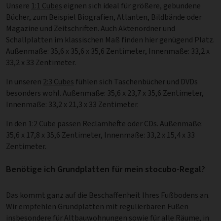
Unsere
1:1 Cubes
eignen sich ideal für größere, gebundene
Bücher, zum Beispiel Biografien, Atlanten, Bildbände oder
Magazine und Zeitschriften. Auch Aktenordner und
Schallplatten im klassischen Maß finden hier genügend Platz.
Außenmaße: 35,6 x 35,6 x 35,6 Zentimeter, Innenmaße: 33,2 x
33,2 x 33 Zentimeter.
In unseren
2:3 Cubes
fühlen sich Taschenbücher und DVDs
besonders wohl. Außenmaße: 35,6 x 23,7 x 35,6 Zentimeter,
Innenmaße: 33,2 x 21,3 x 33 Zentimeter.
In den
1:2 Cube
passen Reclamhefte oder CDs. Außenmaße:
35,6 x 17,8 x 35,6 Zentimeter, Innenmaße: 33,2 x 15,4 x 33
Zentimeter.
Benötige ich Grundplatten für mein stocubo-Regal?
Das kommt ganz auf die Beschaffenheit Ihres Fußbodens an.
Wir empfehlen Grundplatten mit regulierbaren Füßen
insbesondere für Altbauwohnungen sowie für alle Räume, in