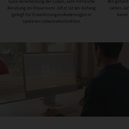
Gute Verarbeitung der Cubes, sehr hilfreiche
Mir gefäll
Beratung im Showroom. Jetzt ist der Anfang
vielen Ja
gelegt für Erweiterungen/Änderungen in
kann!
späteren Lebensabschnitten.