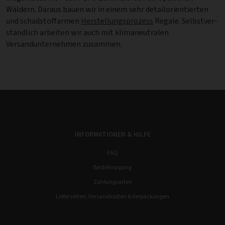
Wäldern. Daraus bauen wir in einem sehr detail­ori­en­tier­ten
und schadstoffarmen
Herstellungsprozess
Regale. Selbstver­
ständ­lich arbeiten wir auch mit klimaneutralen
Versandunternehmen zusammen.
INFORMATIONEN & HILFE
FAQ
Bestellvorgang
Zahlungsarten
Lieferzeiten, Versandkosten & Verpackungen