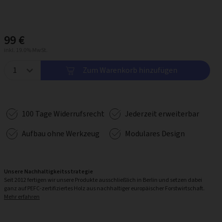
99 €
inkl. 19.0% MwSt.
Zum Warenkorb hinzufügen
100 Tage Widerrufsrecht
Jederzeit erweiterbar
Aufbau ohne Werkzeug
Modulares Design
Unsere Nachhaltigkeitsstrategie
Seit 2012 fertigen wir unsere Produkte ausschließlich in Berlin und setzen dabei
ganz auf PEFC-zertifiziertes Holz aus nachhaltiger europäischer Forstwirtschaft.
Mehr erfahren