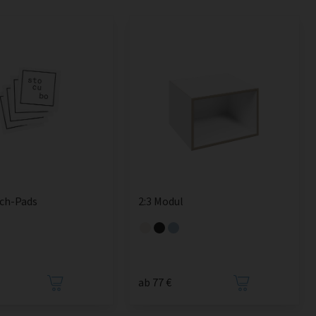
sch-Pads
2:3 Modul
ab 77 €