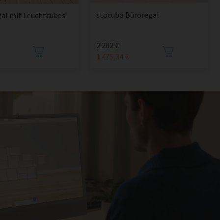
stocubo Büroregal
al mit Leuchtcubes
2.202 €
1.475,34 €