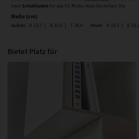
zwei
Schubladen
für das F2-Modul dazu bestellen. Die
Maße (cm)
Außen
Höhe
H
23.7
|
Breite
B
35.6
|
Tiefe
T
35.6
Innen
Höhe
H
10.2
|
Breite
B
33.
Bietet Platz für