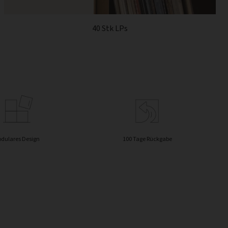
40 Stk LPs
dulares Design
100 Tage Rückgabe