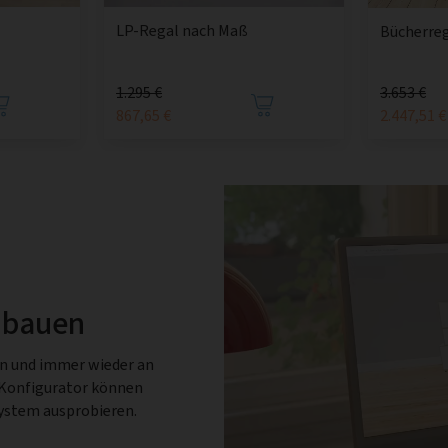
LP-Regal nach Maß
Bücherreg
1.295 €
3.653 €
867,65 €
2.447,51 €
 bauen
en und immer wieder an
-Konfigurator können
System ausprobieren.