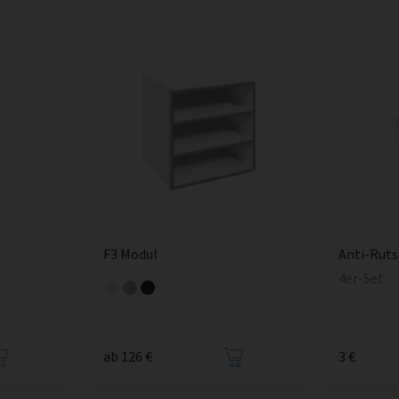
F3 Modul
Anti-Rut
4er-Set
ab 126 €
3 €