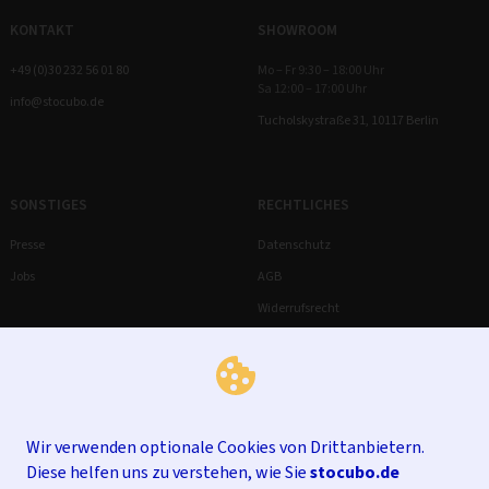
KONTAKT
SHOWROOM
+49 (0)30 232 56 01 80
Mo – Fr 9:30 – 18:00 Uhr
Sa 12:00 – 17:00 Uhr
info@stocubo.de
Tucholskystraße 31, 10117 Berlin
SONSTIGES
RECHTLICHES
Presse
Datenschutz
Jobs
AGB
Widerrufsrecht
Impressum
Wir verwenden optionale Cookies von Drittanbietern.
Diese helfen uns zu verstehen, wie Sie
stocubo.de