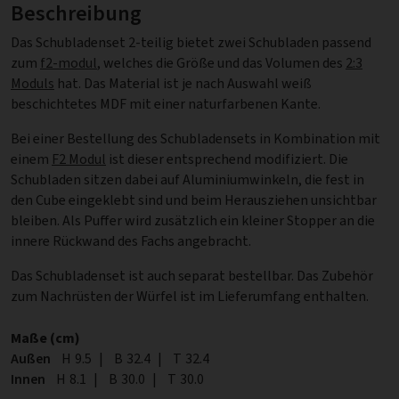
Beschreibung
Das Schubladenset 2-teilig bietet zwei Schubladen passend
zum
f2-modul
, welches die Größe und das Volumen des
2:3
Moduls
hat. Das Material ist je nach Auswahl weiß
beschichtetes MDF mit einer naturfarbenen Kante.
Bei einer Bestellung des Schubladensets in Kombination mit
einem
F2 Modul
ist dieser entsprechend modifiziert. Die
Schubladen sitzen dabei auf Aluminiumwinkeln, die fest in
den Cube eingeklebt sind und beim Herausziehen unsichtbar
bleiben. Als Puffer wird zusätzlich ein kleiner Stopper an die
innere Rückwand des Fachs angebracht.
Das Schubladenset ist auch separat bestellbar. Das Zubehör
zum Nachrüsten der Würfel ist im Lieferumfang enthalten.
Maße (cm)
Außen
Höhe
H
9.5
|
Breite
B
32.4
|
Tiefe
T
32.4
Innen
Höhe
H
8.1
|
Breite
B
30.0
|
Tiefe
T
30.0