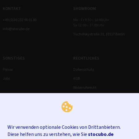
KONTAKT
SHOWROOM
+49 (0)30 232 56 01 80
Mo – Fr 9:30 – 18:00 Uhr
Sa 12:00 – 17:00 Uhr
info@stocubo.de
Tucholskystraße 31, 10117 Berlin
SONSTIGES
RECHTLICHES
Presse
Datenschutz
Jobs
AGB
Widerrufsrecht
Impressum
Wir verwenden optionale Cookies von Drittanbietern.
Diese helfen uns zu verstehen, wie Sie
stocubo.de