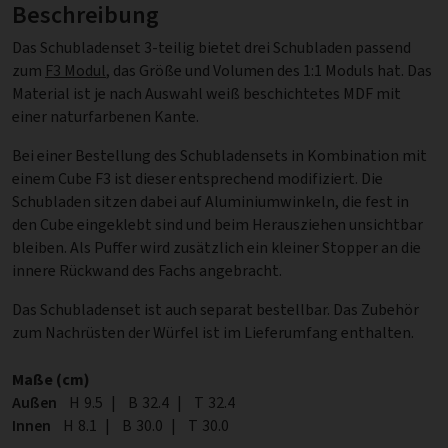
Beschreibung
Das Schubladenset 3-teilig bietet drei Schubladen passend
zum
F3 Modul
, das Größe und Volumen des 1:1 Moduls hat. Das
Material ist je nach Auswahl weiß beschichtetes MDF mit
einer naturfarbenen Kante.
Bei einer Bestellung des Schubladensets in Kombination mit
einem Cube F3 ist dieser entsprechend modifiziert. Die
Schubladen sitzen dabei auf Aluminiumwinkeln, die fest in
den Cube eingeklebt sind und beim Herausziehen unsichtbar
bleiben. Als Puffer wird zusätzlich ein kleiner Stopper an die
innere Rückwand des Fachs angebracht.
Das Schubladenset ist auch separat bestellbar. Das Zubehör
zum Nachrüsten der Würfel ist im Lieferumfang enthalten.
Maße (cm)
Außen
Höhe
H
9.5
|
Breite
B
32.4
|
Tiefe
T
32.4
Innen
Höhe
H
8.1
|
Breite
B
30.0
|
Tiefe
T
30.0