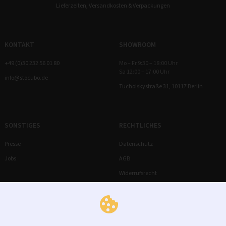
Lieferzeiten, Versandkosten & Verpackungen
KONTAKT
SHOWROOM
+49 (0)30 232 56 01 80
Mo – Fr 9:30 – 18:00 Uhr
Sa 12:00 – 17:00 Uhr
info@stocubo.de
Tucholskystraße 31, 10117 Berlin
SONSTIGES
RECHTLICHES
Presse
Datenschutz
Jobs
AGB
Widerrufsrecht
Impressum