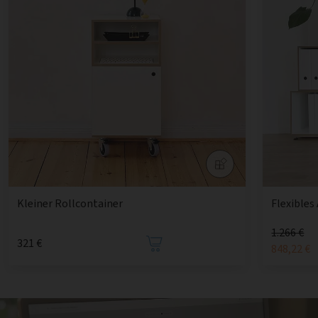
Kleiner Rollcontainer
Flexibles
1.266 €
321 €
848,22 €