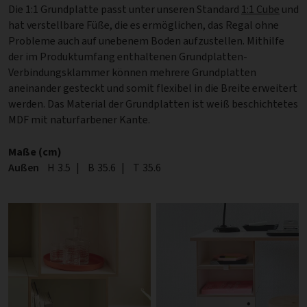
Die 1:1 Grundplatte passt unter unseren Standard
1:1 Cube
und
hat verstellbare Füße, die es ermöglichen, das Regal ohne
Probleme auch auf unebenem Boden aufzustellen. Mithilfe
der im Produktumfang enthaltenen Grundplatten-
Verbindungsklammer können mehrere Grundplatten
aneinander gesteckt und somit flexibel in die Breite erweitert
werden. Das Material der Grundplatten ist weiß beschichtetes
MDF mit naturfarbener Kante.
Maße (cm)
Außen
Höhe
H
3.5
|
Breite
B
35.6
|
Tiefe
T
35.6