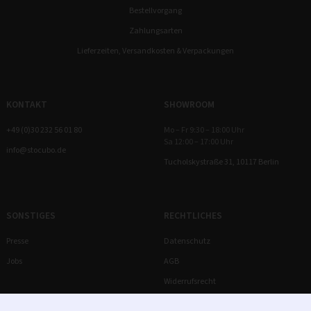
Bestellvorgang
Zahlungsarten
Lieferzeiten, Versandkosten & Verpackungen
KONTAKT
SHOWROOM
+49 (0)30 232 56 01 80
Mo – Fr 9:30 – 18:00 Uhr
Sa 12:00 – 17:00 Uhr
info@stocubo.de
Tucholskystraße 31, 10117 Berlin
SONSTIGES
RECHTLICHES
Presse
Datenschutz
Jobs
AGB
Widerrufsrecht
Impressum