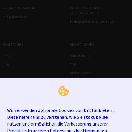
+49 (0)30 232 56 01 80
Mo – Fr 9:30 – 18:00 Uhr
Sa 12:00 – 17:00 Uhr
info@stocubo.de
Tucholskystraße 31, 10117 Berlin
SONSTIGES
RECHTLICHES
Presse
Datenschutz
Jobs
AGB
Widerrufsrecht
Impressum
Wir verwenden optionale Cookies von Drittanbietern.
Diese helfen uns zu verstehen, wie Sie
stocubo.de
nutzen und ermöglichen die Verbesserung unserer
Produkte. In unseren
Datenschutzbestimmungen