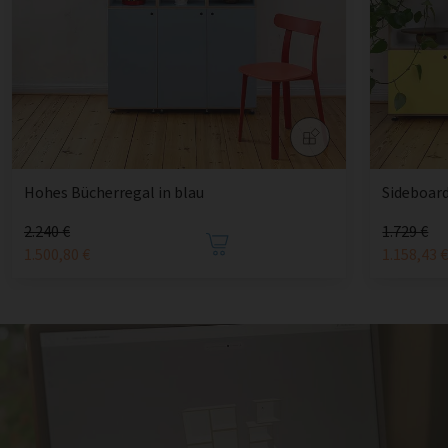
Hohes Bücherregal in blau
Sideboar
2.240 €
1.729 €
1.500,80 €
1.158,43 