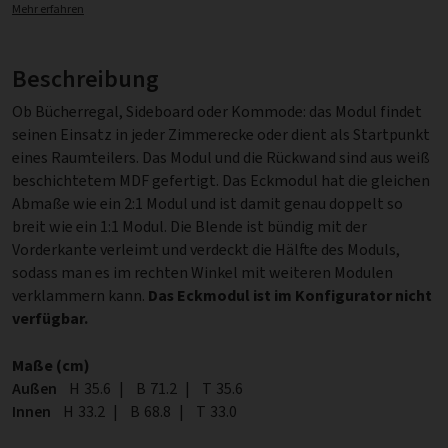
Mehr erfahren
Beschreibung
Ob Bücherregal, Sideboard oder Kommode: das Modul findet
seinen Einsatz in jeder Zimmerecke oder dient als Startpunkt
eines Raumteilers. Das Modul und die Rückwand sind aus weiß
beschichtetem MDF gefertigt. Das Eckmodul hat die gleichen
Abmaße wie ein 2:1 Modul und ist damit genau doppelt so
breit wie ein 1:1 Modul. Die Blende ist bündig mit der
Vorderkante verleimt und verdeckt die Hälfte des Moduls,
sodass man es im rechten Winkel mit weiteren Modulen
verklammern kann.
Das Eckmodul ist im Konfigurator nicht
verfügbar.
Maße (cm)
Außen
Höhe
H
35.6
|
Breite
B
71.2
|
Tiefe
T
35.6
Innen
Höhe
H
33.2
|
Breite
B
68.8
|
Tiefe
T
33.0