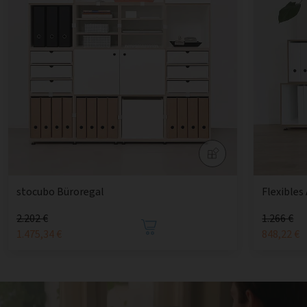
stocubo Büroregal
Flexibles
2.202 €
1.266 €
1.475,34 €
848,22 €