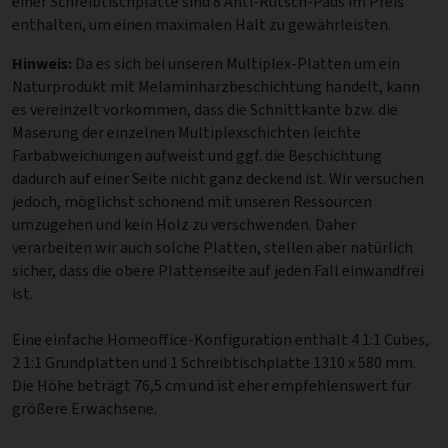
einer Schreibtischplatte sind 8 Anti-Rutsch-Pads im Preis
enthalten, um einen maximalen Halt zu gewährleisten.
Hinweis:
Da es sich bei unseren Multiplex-Platten um ein
Naturprodukt mit Melaminharzbeschichtung handelt, kann
es vereinzelt vorkommen, dass die Schnittkante bzw. die
Maserung der einzelnen Multiplexschichten leichte
Farbabweichungen aufweist und ggf. die Beschichtung
dadurch auf einer Seite nicht ganz deckend ist. Wir versuchen
jedoch, möglichst schonend mit unseren Ressourcen
umzugehen und kein Holz zu verschwenden. Daher
verarbeiten wir auch solche Platten, stellen aber natürlich
sicher, dass die obere Plattenseite auf jeden Fall einwandfrei
ist.
Eine einfache Homeoffice-Konfiguration enthält 4 1:1 Cubes,
2 1:1 Grundplatten und 1 Schreibtischplatte 1310 x 580 mm.
Die Höhe beträgt 76,5 cm und ist eher empfehlenswert für
größere Erwachsene.