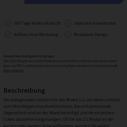
100 Tage Widerrufsrecht
Jederzeit erweiterbar
Aufbau ohne Werkzeug
Modulares Design
Unsere Nachhaltigkeitsstrategie
Seit 2012 fertigen wir unsere Produkte ausschließlich in Berlin und setzen dabei
ganz auf PEFC-zertifiziertes Holz aus nachhaltiger europäischer Forstwirtschaft.
Mehr erfahren
Beschreibung
Die passgenauen Leisten für das Modul 1:2, um dieses schnell
zum Wandregal umzufunktionieren. Das entsprechende
Gegenstück wird an der Wand befestigt und die einzelnen
Cubes daraufhin eingehangen. Ob Sie das 1:2 Modul an der
kurzen oder langen Seite aufhängen, können Sie selbst