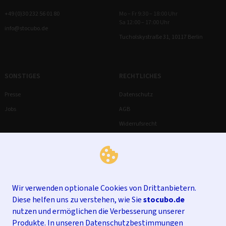
+49 (0)30 232 56 01 80
Mo – Fr 9:30 – 18:00 Uhr
Sa 12:00 – 17:00 Uhr
info@stocubo.de
Tucholskystraße 31, 10117 Berlin
SONSTIGES
RECHTLICHES
Presse
Datenschutz
Jobs
AGB
Widerrufsrecht
Impressum
Wir verwenden optionale Cookies von Drittanbietern.
Diese helfen uns zu verstehen, wie Sie
stocubo.de
nutzen und ermöglichen die Verbesserung unserer
Produkte. In unseren
Datenschutzbestimmungen