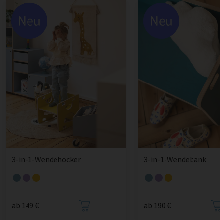
3-in-1-Wendehocker
3-in-1-Wendebank
ab 149 €
ab 190 €