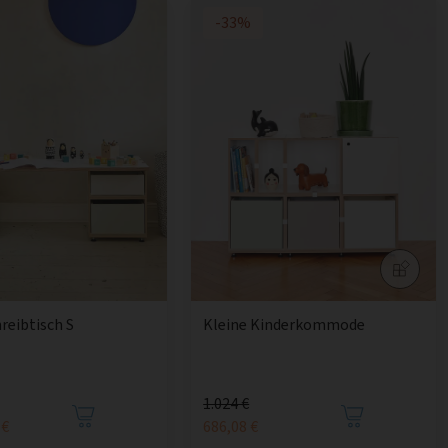
-33%
reibtisch S
Kleine Kinderkommode
1.024 €
 €
686,08 €