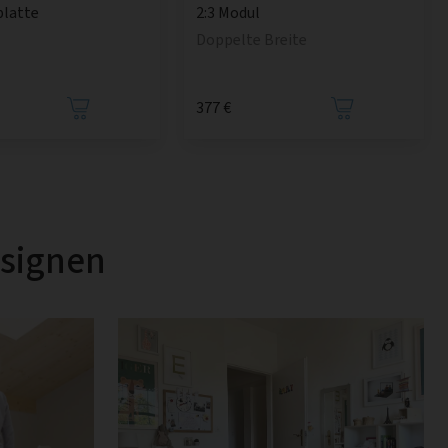
platte
2:3 Modul
Doppelte Breite
377 €
esignen