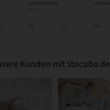
Anti-Rutsch-Pads
2:1 Grund
4er-Set
3 €
62 €
sere Kunden mit stocubo d