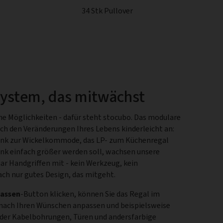
34 Stk Pullover
system, das mitwächst
he Möglichkeiten - dafür steht stocubo. Das modulare
ch den Veränderungen Ihres Lebens kinderleicht an:
nk zur Wickelkommode, das LP- zum Küchenregal
ank einfach größer werden soll, wachsen unsere
aar Handgriffen mit - kein Werkzeug, kein
ach nur gutes Design, das mitgeht.
assen
-Button klicken, können Sie das Regal im
 nach Ihren Wünschen anpassen und beispielsweise
oder Kabelbohrungen, Türen und andersfarbige