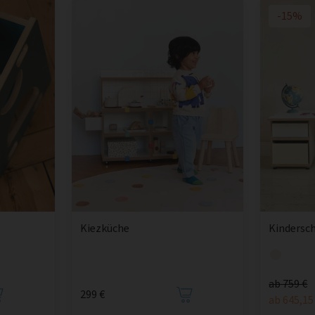
-15%
Kiezküche
Kindersch
ab 759 €
299 €
ab 645,15