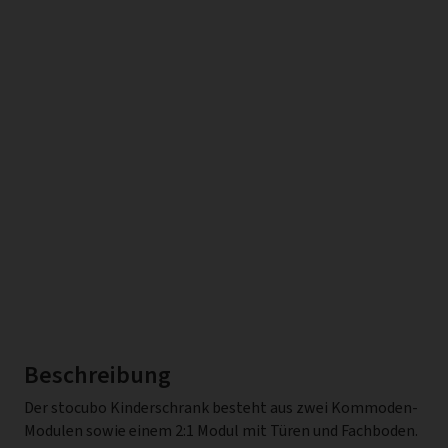
Beschreibung
Der stocubo Kinderschrank besteht aus zwei Kommoden-
besten Fall das Chaos minimieren. Die Türen und
Modulen sowie einem 2:1 Modul mit Türen und Fachboden.
Schubladenfronten können in jeder stocubo Farbe gestaltet