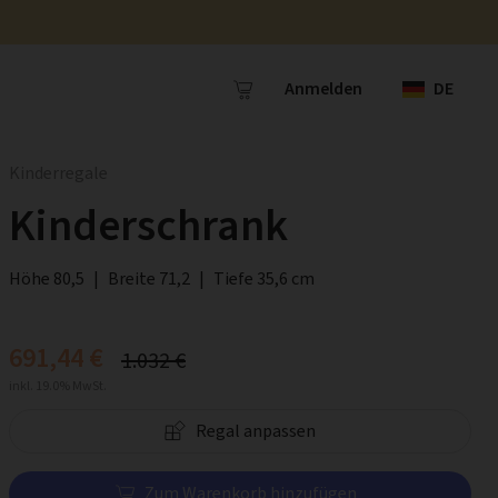
Anmelden
DE
Kinderregale
Kinderschrank
Höhe 80,5
|
Breite 71,2
|
Tiefe 35,6 cm
691,44 €
1.032 €
inkl. 19.0% MwSt.
Regal anpassen
Zum Warenkorb hinzufügen